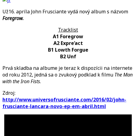
v
apríli
Už16. apríla John Frusciante vydá nový album s názvom
nový
Foregrow.
album!
Tracklist
A1 Foregrow
A2 Expre’act
B1 Lowth Forgue
B2 Unf
Prvá skladba na albume je teraz k dispozícii na internete
od roku 2012, jedná sa o zvukový podklad k filmu
The Man
with the Iron Fists
.
Zdroj:
http://www.universofrusciante.com/2016/02/john-
frusciante-lancara-novo-ep-em-abril.html