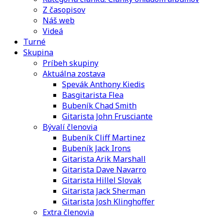
Z časopisov
Náš web
Videá
Turné
Skupina
Príbeh skupiny
Aktuálna zostava
Spevák Anthony Kiedis
Basgitarista Flea
Bubeník Chad Smith
Gitarista John Frusciante
Bývalí členovia
Bubeník Cliff Martinez
Bubeník Jack Irons
Gitarista Arik Marshall
Gitarista Dave Navarro
Gitarista Hillel Slovak
Gitarista Jack Sherman
Gitarista Josh Klinghoffer
Extra členovia