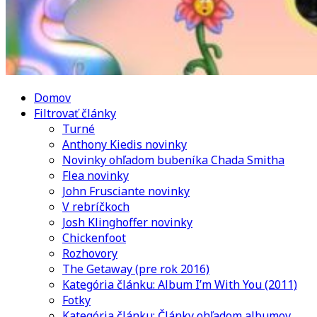
Domov
Filtrovať články
Turné
Anthony Kiedis novinky
Novinky ohľadom bubeníka Chada Smitha
Flea novinky
John Frusciante novinky
V rebríčkoch
Josh Klinghoffer novinky
Chickenfoot
Rozhovory
The Getaway (pre rok 2016)
Kategória článku: Album I’m With You (2011)
Fotky
Kategória článku: Články ohľadom albumov