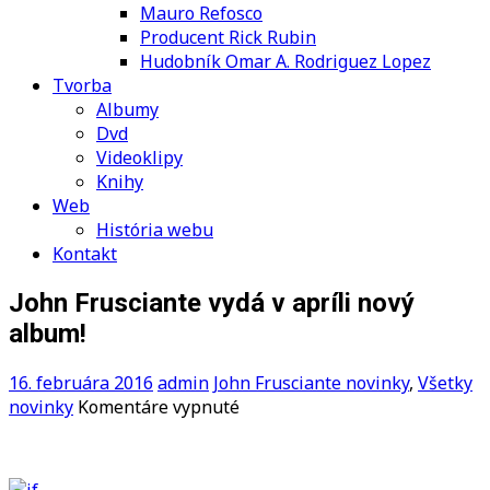
Mauro Refosco
Producent Rick Rubin
Hudobník Omar A. Rodriguez Lopez
Tvorba
Albumy
Dvd
Videoklipy
Knihy
Web
História webu
Kontakt
John Frusciante vydá v apríli nový
album!
16. februára 2016
admin
John Frusciante novinky
,
Všetky
na
novinky
Komentáre vypnuté
John
Frusciante
vydá