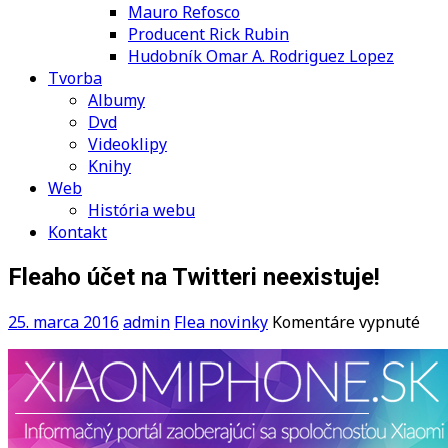
Mauro Refosco
Producent Rick Rubin
Hudobník Omar A. Rodriguez Lopez
Tvorba
Albumy
Dvd
Videoklipy
Knihy
Web
História webu
Kontakt
Fleaho účet na Twitteri neexistuje!
na
25. marca 2016
admin
Flea novinky
Komentáre vypnuté
Fle
úče
na
Twi
nee