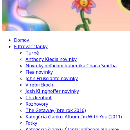
Domov
Filtrovať články
Turné
Anthony Kiedis novinky
Novinky ohľadom bubeníka Chada Smitha
Flea novinky
John Frusciante novinky
V rebríčkoch
Josh Klinghoffer novinky
Chickenfoot
Rozhovory
The Getaway (pre rok 2016)
Kategória článku: Album I’m With You (2011)
Fotky
Kategória článku: Články ohľadom albumov