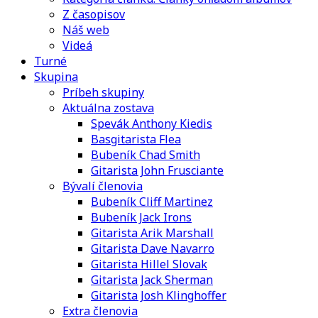
Z časopisov
Náš web
Videá
Turné
Skupina
Príbeh skupiny
Aktuálna zostava
Spevák Anthony Kiedis
Basgitarista Flea
Bubeník Chad Smith
Gitarista John Frusciante
Bývalí členovia
Bubeník Cliff Martinez
Bubeník Jack Irons
Gitarista Arik Marshall
Gitarista Dave Navarro
Gitarista Hillel Slovak
Gitarista Jack Sherman
Gitarista Josh Klinghoffer
Extra členovia