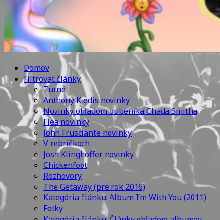
Domov
Filtrovať články
Turné
Anthony Kiedis novinky
Novinky ohľadom bubeníka Chada Smitha
Flea novinky
John Frusciante novinky
V rebríčkoch
Josh Klinghoffer novinky
Chickenfoot
Rozhovory
The Getaway (pre rok 2016)
Kategória článku: Album I’m With You (2011)
Fotky
Kategória článku: Články ohľadom albumov