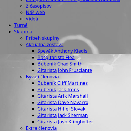
Z časopisov
Náš web
Videá
Turné
Skupina
Príbeh skupiny
Aktuálna zostava
Spevák Anthony Kiedis
Basgitarista Flea
Bubeník Chad Smith
Gitarista John Frusciante
Bývalí členovia
Bubeník Cliff Martinez
Bubeník Jack Irons
Gitarista Arik Marshall
Gitarista Dave Navarro
Gitarista Hillel Slovak
Gitarista Jack Sherman
Gitarista Josh Klinghoffer
Extra členovia