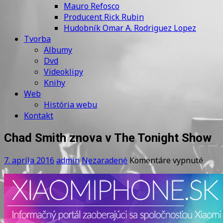
Mauro Refosco
Producent Rick Rubin
Hudobník Omar A. Rodriguez Lopez
Tvorba
Albumy
Dvd
Videoklipy
Knihy
Web
História webu
Kontakt
Chad Smith znova v The Tonight Show
na
7. apríla 2016
admin
Nezaradené
Komentáre vypnuté
Chad
Smit
znov
v
The