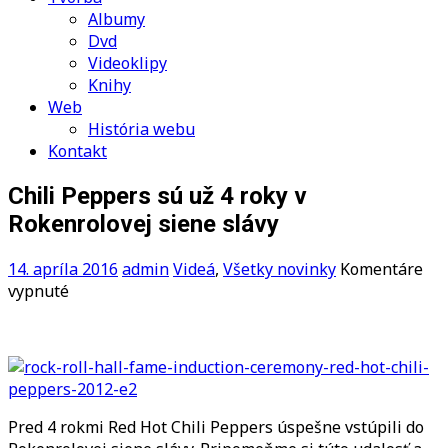
Albumy
Dvd
Videoklipy
Knihy
Web
História webu
Kontakt
Chili Peppers sú už 4 roky v
Rokenrolovej siene slávy
14. apríla 2016
admin
Videá
,
Všetky novinky
Komentáre
na
vypnuté
Chili
Peppers
sú
už
4
roky
Pred 4 rokmi Red Hot Chili Peppers úspešne vstúpili do
v