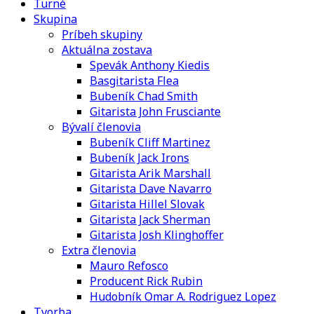
Turné
Skupina
Príbeh skupiny
Aktuálna zostava
Spevák Anthony Kiedis
Basgitarista Flea
Bubeník Chad Smith
Gitarista John Frusciante
Bývalí členovia
Bubeník Cliff Martinez
Bubeník Jack Irons
Gitarista Arik Marshall
Gitarista Dave Navarro
Gitarista Hillel Slovak
Gitarista Jack Sherman
Gitarista Josh Klinghoffer
Extra členovia
Mauro Refosco
Producent Rick Rubin
Hudobník Omar A. Rodriguez Lopez
Tvorba