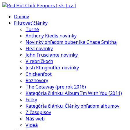
Domov
Filtrovať články
Turné
Anthony Kiedis novinky
Novinky ohľadom bubeníka Chada Smitha
Flea novinky
John Frusciante novinky
V rebríčkoch
Josh Klinghoffer novinky
Chickenfoot
Rozhovory
The Getaway (pre rok 2016)
Kategória článku: Album I’m With You (2011)
Fotky
Kategória článku: Články ohľadom albumov
Z časopisov
Náš web
Videá