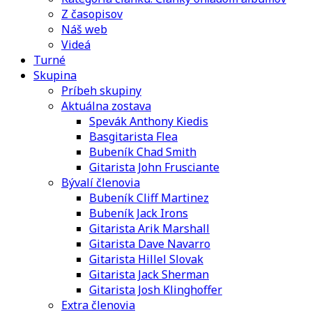
Z časopisov
Náš web
Videá
Turné
Skupina
Príbeh skupiny
Aktuálna zostava
Spevák Anthony Kiedis
Basgitarista Flea
Bubeník Chad Smith
Gitarista John Frusciante
Bývalí členovia
Bubeník Cliff Martinez
Bubeník Jack Irons
Gitarista Arik Marshall
Gitarista Dave Navarro
Gitarista Hillel Slovak
Gitarista Jack Sherman
Gitarista Josh Klinghoffer
Extra členovia