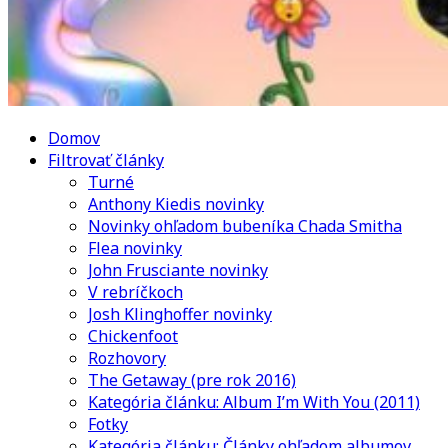
Domov
Filtrovať články
Turné
Anthony Kiedis novinky
Novinky ohľadom bubeníka Chada Smitha
Flea novinky
John Frusciante novinky
V rebríčkoch
Josh Klinghoffer novinky
Chickenfoot
Rozhovory
The Getaway (pre rok 2016)
Kategória článku: Album I’m With You (2011)
Fotky
Kategória článku: Články ohľadom albumov