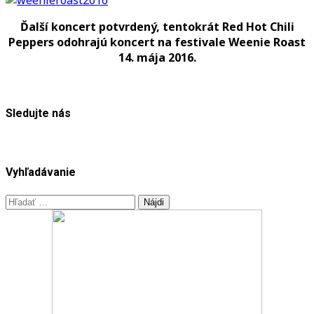
Peppers
hlavnou
Ďalší koncert potvrdený, tentokrát Red Hot Chili
kapelou
Peppers odohrajú koncert na festivale Weenie Roast
festivalu
14. mája 2016.
Weenie
Roast
Sledujte nás
Vyhľadávanie
Hľadať: