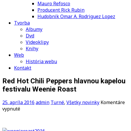
Mauro Refosco
Producent Rick Rubin
Hudobník Omar A. Rodriguez Lopez
Tvorba
Albumy
Dvd
Videoklipy
Knihy
Web
História webu
Kontakt
Red Hot Chili Peppers hlavnou kapelou
festivalu Weenie Roast
25. apríla 2016
admin
Turné
,
Všetky novinky
Komentáre
na
vypnuté
Red
Hot
Chili