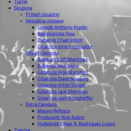
Turné
Skupina
Príbeh skupiny
Aktuálna zostava
Spevák Anthony Kiedis
Basgitarista Flea
Bubeník Chad Smith
Gitarista John Frusciante
Bývalí členovia
Bubeník Cliff Martinez
Bubeník Jack Irons
Gitarista Arik Marshall
Gitarista Dave Navarro
Gitarista Hillel Slovak
Gitarista Jack Sherman
Gitarista Josh Klinghoffer
Extra členovia
Mauro Refosco
Producent Rick Rubin
Hudobník Omar A. Rodriguez Lopez
Tvorba