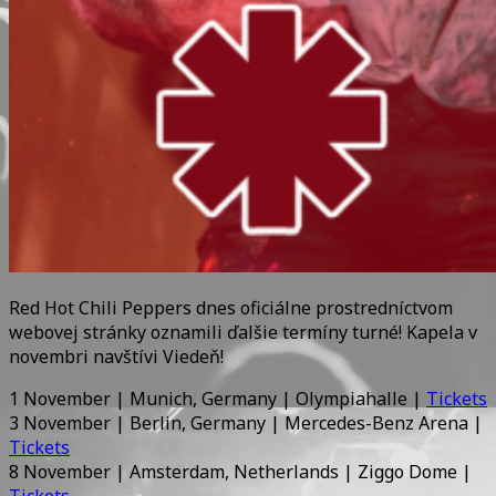
Red Hot Chili Peppers dnes oficiálne prostredníctvom
webovej stránky oznamili ďalšie termíny turné! Kapela v
novembri navštívi Viedeň!
1 November | Munich, Germany | Olympiahalle |
Tickets
3 November | Berlin, Germany | Mercedes-Benz Arena |
Tickets
8 November | Amsterdam, Netherlands | Ziggo Dome |
Tickets