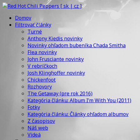
Domov
Filtrovať články
Turné
Anthony Kiedis novinky
Novinky ohľadom bubeníka Chada Smitha
Flea novinky
John Frusciante novinky
V rebríčkoch
Josh Klinghoffer novinky
Chickenfoot
Rozhovory
The Getaway (pre rok 2016)
Kategória článku: Album I’m With You (2011)
Fotky
Kategória článku: Články ohľadom albumov
Z časopisov
Náš web
Videá