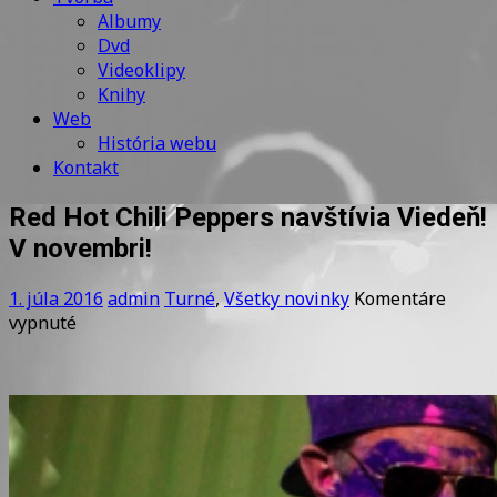
Albumy
Dvd
Videoklipy
Knihy
Web
História webu
Kontakt
Red Hot Chili Peppers navštívia Viedeň!
V novembri!
1. júla 2016
admin
Turné
,
Všetky novinky
Komentáre
na
vypnuté
Red
Hot
Chili
Peppers
navštívia
Viedeň!
V