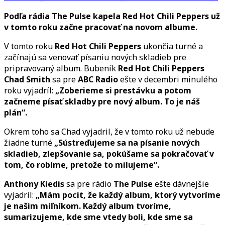
začín
Podľa rádia
The Pulse kapela Red Hot Chili Peppers už
tento
v tomto roku začne pracovať na novom albume.
rok
praco
V tomto roku
Red Hot Chili Peppers
ukončia turné a
na
začínajú sa venovať písaniu nových skladieb pre
novo
pripravovaný album. Bubeník
Red Hot Chili Peppers
album
Chad Smith
sa pre
ABC Radio
ešte v decembri minulého
roku vyjadríl:
„Zoberieme si prestávku a potom
začneme písať skladby pre nový album. To je náš
plán“.
Okrem toho sa Chad vyjadril, že v tomto roku už nebude
žiadne turné
„Sústreďujeme sa na písanie nových
skladieb, zlepšovanie sa, pokúšame sa pokračovať v
tom, čo robíme, pretože to milujeme“.
Anthony Kiedis
sa pre rádio
The Pulse
ešte dávnejšie
vyjadril:
„Mám pocit, že každý album, ktorý vytvoríme
je našim miľníkom. Každý album tvoríme,
sumarizujeme, kde sme vtedy boli, kde sme sa