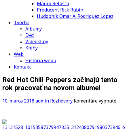
Mauro Refosco
Producent Rick Rubin
Hudobník Omar A. Rodriguez Lopez
Tvorba
Albumy
Dvd
Videoklipy
Knihy
Web
História webu
Kontakt
Red Hot Chili Peppers začínajú tento
rok pracovať na novom albume!
na
10. marca 2018
admin
Rozhovory
Komentáre vypnuté
Red
Hot
Chili
Peppe