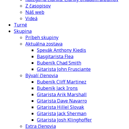
Z časopisov
Náš web
Videá
Turné
Skupina
Príbeh skupiny
Aktuálna zostava
Spevák Anthony Kiedis
Basgitarista Flea
Bubeník Chad Smith
Gitarista John Frusciante
Bývalí členovia
Bubeník Cliff Martinez
Bubeník Jack Irons
Gitarista Arik Marshall
Gitarista Dave Navarro
Gitarista Hillel Slovak
Gitarista Jack Sherman
Gitarista Josh Klinghoffer
Extra členovia