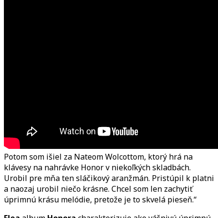
Potom som išiel za Nateom Wolcottom, ktorý hrá na
klávesy na nahrávke Honor v niekoľkých skladbách.
Urobil pre mňa ten sláčikový aranžmán. Pristúpil k platni
a naozaj urobil niečo krásne. Chcel som len zachytiť
úprimnú krásu melódie, pretože je to skvelá pieseň.“
Flea
album
Honora
charakterizuje ako vášnivú úprimnú