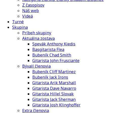
Z časopisov
Náš web
Videá
Turné
Skupina
Príbeh skupiny
Aktuálna zostava
Spevák Anthony Kiedis
Basgitarista Flea
Bubeník Chad Smith
Gitarista John Frusciante
Bývalí členovia
Bubeník Cliff Martinez
Bubeník Jack Irons
Gitarista Arik Marshall
Gitarista Dave Navarro
Gitarista Hillel Slovak
Gitarista Jack Sherman
Gitarista Josh Klinghoffer
Extra členovia