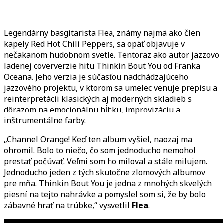
svoju
jazzovú
tvár
Legendárny basgitarista Flea, známy najmä ako člen
v
kapely Red Hot Chili Peppers, sa opäť objavuje v
coververzii
nečakanom hudobnom svetle. Tentoraz ako autor jazzovo
Thinkin
ladenej coververzie hitu Thinkin Bout You od Franka
Bout
Oceana. Jeho verzia je súčasťou nadchádzajúceho
You
jazzového projektu, v ktorom sa umelec venuje prepisu a
od
reinterpretácii klasických aj moderných skladieb s
Franka
dôrazom na emocionálnu hĺbku, improvizáciu a
Oceana
inštrumentálne farby.
„Channel Orange! Keď ten album vyšiel, naozaj ma
ohromil. Bolo to niečo, čo som jednoducho nemohol
prestať počúvať. Veľmi som ho miloval a stále milujem.
Jednoducho jeden z tých skutočne zlomových albumov
pre mňa. Thinkin Bout You je jedna z mnohých skvelých
piesní na tejto nahrávke a pomyslel som si, že by bolo
zábavné hrať na trúbke,“ vysvetlil
Flea
.