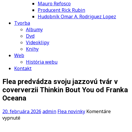
Mauro Refosco
Producent Rick Rubin
Hudobník Omar A. Rodriguez Lopez
Tvorba
Albumy
Dvd
Videoklipy
Knihy
Web
História webu
Kontakt
Flea predvádza svoju jazzovú tvár v
coververzii Thinkin Bout You od Franka
Oceana
20. februára 2026
admin
Flea novinky
Komentáre
na
vypnuté
Flea
predvádza