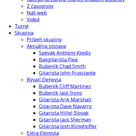
Z časopisov
Náš web
Videá
Turné
Skupina
Príbeh skupiny
Aktuálna zostava
Spevák Anthony Kiedis
Basgitarista Flea
Bubeník Chad Smith
Gitarista John Frusciante
Bývalí členovia
Bubeník Cliff Martinez
Bubeník Jack Irons
Gitarista Arik Marshall
Gitarista Dave Navarro
Gitarista Hillel Slovak
Gitarista Jack Sherman
Gitarista Josh Klinghoffer
Extra členovia