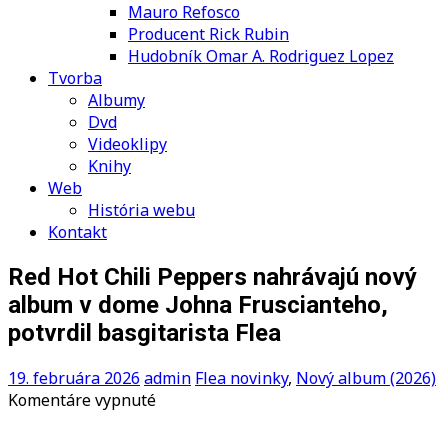
Mauro Refosco
Producent Rick Rubin
Hudobník Omar A. Rodriguez Lopez
Tvorba
Albumy
Dvd
Videoklipy
Knihy
Web
História webu
Kontakt
Red Hot Chili Peppers nahrávajú nový
album v dome Johna Fruscianteho,
potvrdil basgitarista Flea
19. februára 2026
admin
Flea novinky
,
Nový album (2026)
na
Komentáre vypnuté
Red
Hot