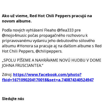
Chili
Peppers
nahrávajú
Ako už vieme, Red Hot Chili Peppers pracujú na
nový
novom albume.
album
Podľa nových vyhlásení Fleaho @flea333 pre
v
@mojo4music počas propagačného rozhovoru k
dome
pripravovanému vydaniu jeho debutového sólového
Johna
albumu #Honora sa pracuje aj na ďalšom albume s Red
Fruscianteho,
Hot Chili Peppers, @chilipeppers.
potvrdil
basgitarista
„SPOLU PÍŠEME A NAHRÁVAME NOVÚ HUDBU V DOME
Flea
JOHNA FRUSCIANTEA.“
Zdroj:
https://www.facebook.com/photo?
fbid=1671090204170018&set=a.740874340524947
Sledujte nás