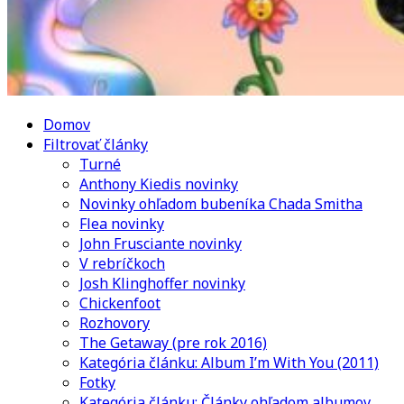
Domov
Filtrovať články
Turné
Anthony Kiedis novinky
Novinky ohľadom bubeníka Chada Smitha
Flea novinky
John Frusciante novinky
V rebríčkoch
Josh Klinghoffer novinky
Chickenfoot
Rozhovory
The Getaway (pre rok 2016)
Kategória článku: Album I’m With You (2011)
Fotky
Kategória článku: Články ohľadom albumov