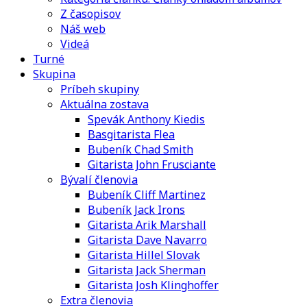
Z časopisov
Náš web
Videá
Turné
Skupina
Príbeh skupiny
Aktuálna zostava
Spevák Anthony Kiedis
Basgitarista Flea
Bubeník Chad Smith
Gitarista John Frusciante
Bývalí členovia
Bubeník Cliff Martinez
Bubeník Jack Irons
Gitarista Arik Marshall
Gitarista Dave Navarro
Gitarista Hillel Slovak
Gitarista Jack Sherman
Gitarista Josh Klinghoffer
Extra členovia