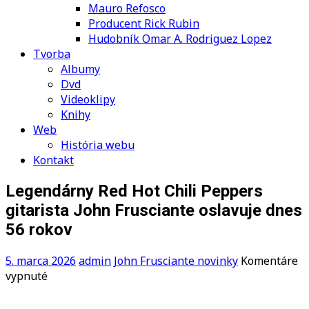
Mauro Refosco
Producent Rick Rubin
Hudobník Omar A. Rodriguez Lopez
Tvorba
Albumy
Dvd
Videoklipy
Knihy
Web
História webu
Kontakt
Legendárny Red Hot Chili Peppers
gitarista John Frusciante oslavuje dnes
56 rokov
5. marca 2026
admin
John Frusciante novinky
Komentáre
na
vypnuté
Legendárny
Red