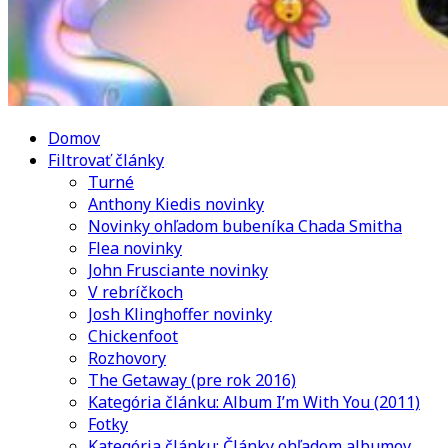
Domov
Filtrovať články
Turné
Anthony Kiedis novinky
Novinky ohľadom bubeníka Chada Smitha
Flea novinky
John Frusciante novinky
V rebríčkoch
Josh Klinghoffer novinky
Chickenfoot
Rozhovory
The Getaway (pre rok 2016)
Kategória článku: Album I’m With You (2011)
Fotky
Kategória článku: Články ohľadom albumov