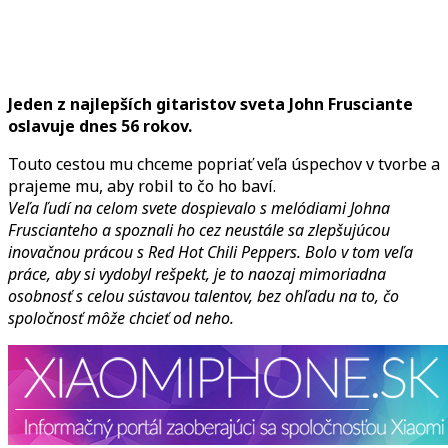
Hot
Chili
Peppers
gitarista
Jeden z najlepších gitaristov sveta John Frusciante
John
oslavuje dnes 56 rokov.
Frusciante
oslavuje
Touto cestou mu chceme popriať veľa úspechov v tvorbe a
dnes
prajeme mu, aby robil to čo ho baví.
56
Veľa ľudí na celom svete dospievalo s melódiami Johna
rokov
Fruscianteho a spoznali ho cez neustále sa zlepšujúcou
inovačnou prácou s Red Hot Chili Peppers. Bolo v tom veľa
práce, aby si vydobyl rešpekt, je to naozaj mimoriadna
osobnosť s celou sústavou talentov, bez ohľadu na to, čo
spoločnosť môže chcieť od neho.