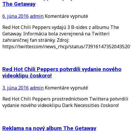
The Getaway
na
6. júna 2016
admin
Komentáre vypnuté
Red
Red Hot Chili Peppers vydajú 3 B-sides z albumu The
Hot
Getaway. Informácia bola zverejnená na Twitteri
Chili
zahraničnej fan stránky. Zdroj:
Peppers
https://twitter.com/news_rhcp/status/73916147352043520
vydajú
3
B-
sides
Red Hot Chili Peppers potvrdili vydanie nového
z
videoklipu čoskoro!
albumu
The
na
3. júna 2016
admin
Komentáre vypnuté
Getaway
Red
Red Hot Chili Peppers prostredníctvom Twittera potvrdili
Hot
vydanie nového videoklipu Dark Necessities čoskoro!
Chili
Peppers
potvrdili
vydanie
Reklama na nový album The Getaway