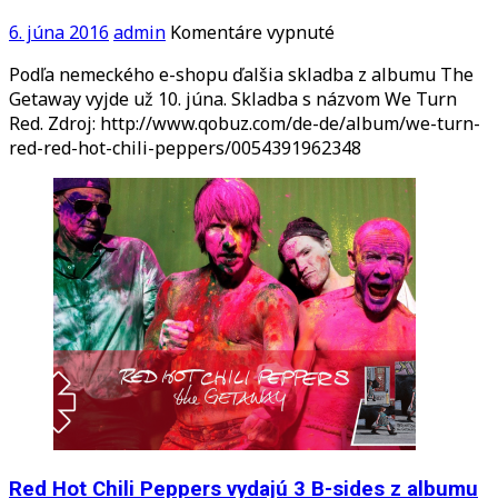
na
6. júna 2016
admin
Komentáre vypnuté
Ďalší
Podľa nemeckého e-shopu ďalšia skladba z albumu The
song
Getaway vyjde už 10. júna. Skladba s názvom We Turn
z
Red. Zdroj: http://www.qobuz.com/de-de/album/we-turn-
albumu
red-red-hot-chili-peppers/0054391962348
The
Getaway
už
10.
júna!
Red Hot Chili Peppers vydajú 3 B-sides z albumu