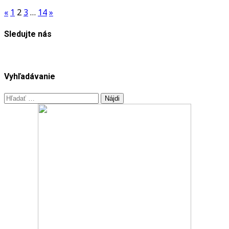
videoklip
Stránkovanie
«
1
2
3
…
14
»
Dark
príspevkov
Necessities!
Sledujte nás
Vyhľadávanie
Hľadať: