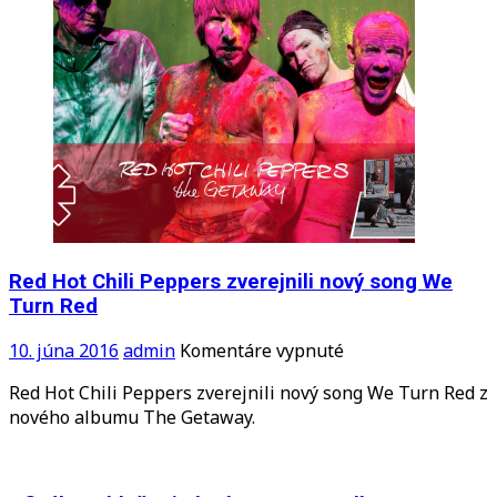
Red Hot Chili Peppers zverejnili nový song We
Turn Red
na
10. júna 2016
admin
Komentáre vypnuté
Red
Red Hot Chili Peppers zverejnili nový song We Turn Red z
Hot
nového albumu The Getaway.
Chili
Peppers
zverejnili
nový