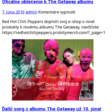
Oficálne oblečenie k The Getaway albumu
song
We
na
7. júna 2016
admin
Komentáre vypnuté
Turn
Oficálne
Red Hot Chili Peppers doplnili svoj e-shop o nové
Red
oblečenie
produkty k novému albumu The Getaway, navštívte:
k
https://redhotchilipeppers.probitymerch.com/?_page=1
The
Getaway
albumu
Ďalší song z albumu The Getaway už 10. júna!