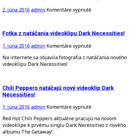
nového
videoklipu
na
2. júna 2016
admin
Komentáre vypnuté
čoskoro!
Reklama
na
nový
Fotka z natáčania videoklipu Dark Necessities!
album
The
na
1. júna 2016
admin
Komentáre vypnuté
Getaway
Fotka
Na internete sa objavila fotografia z natáčania nového
z
videoklipu Dark Necessities!
natáčania
videoklipu
Dark
Necessities!
Chili Peppers natáčajú nový videoklip Dark
Necessities!
na
1. júna 2016
admin
Komentáre vypnuté
Chili
Red Hot Chili Peppers aktuálne pracujú na novom
Peppers
videoklipe k prvému singlu Dark Necessities z nového
natáčajú
albumu The Getaway!
nový