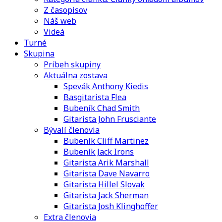
Z časopisov
Náš web
Videá
Turné
Skupina
Príbeh skupiny
Aktuálna zostava
Spevák Anthony Kiedis
Basgitarista Flea
Bubeník Chad Smith
Gitarista John Frusciante
Bývalí členovia
Bubeník Cliff Martinez
Bubeník Jack Irons
Gitarista Arik Marshall
Gitarista Dave Navarro
Gitarista Hillel Slovak
Gitarista Jack Sherman
Gitarista Josh Klinghoffer
Extra členovia