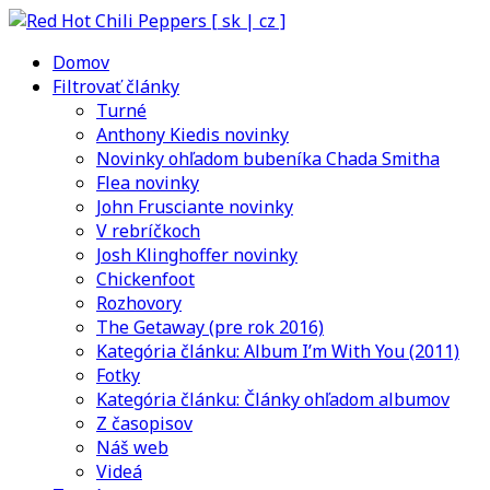
Domov
Filtrovať články
Turné
Anthony Kiedis novinky
Novinky ohľadom bubeníka Chada Smitha
Flea novinky
John Frusciante novinky
V rebríčkoch
Josh Klinghoffer novinky
Chickenfoot
Rozhovory
The Getaway (pre rok 2016)
Kategória článku: Album I’m With You (2011)
Fotky
Kategória článku: Články ohľadom albumov
Z časopisov
Náš web
Videá