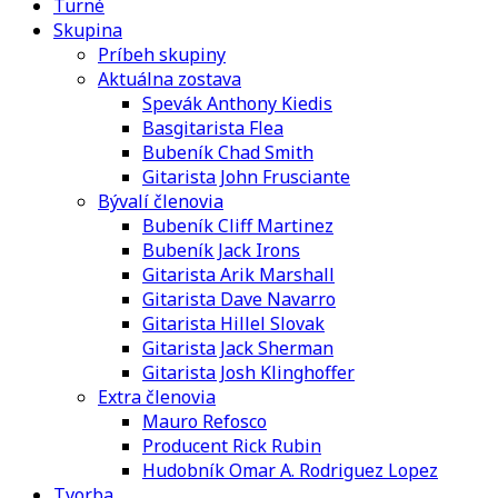
Turné
Skupina
Príbeh skupiny
Aktuálna zostava
Spevák Anthony Kiedis
Basgitarista Flea
Bubeník Chad Smith
Gitarista John Frusciante
Bývalí členovia
Bubeník Cliff Martinez
Bubeník Jack Irons
Gitarista Arik Marshall
Gitarista Dave Navarro
Gitarista Hillel Slovak
Gitarista Jack Sherman
Gitarista Josh Klinghoffer
Extra členovia
Mauro Refosco
Producent Rick Rubin
Hudobník Omar A. Rodriguez Lopez
Tvorba