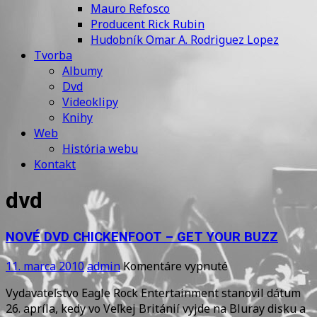
Mauro Refosco
Producent Rick Rubin
Hudobník Omar A. Rodriguez Lopez
Tvorba
Albumy
Dvd
Videoklipy
Knihy
Web
História webu
Kontakt
dvd
NOVÉ DVD CHICKENFOOT – GET YOUR BUZZ
na
11. marca 2010
admin
Komentáre vypnuté
NOVÉ
Vydavateľstvo Eagle Rock Entertainment stanovil dátum
DVD
26. apríla, kedy vo Veľkej Británií vyjde na Bluray disku a
CHICKENFOOT