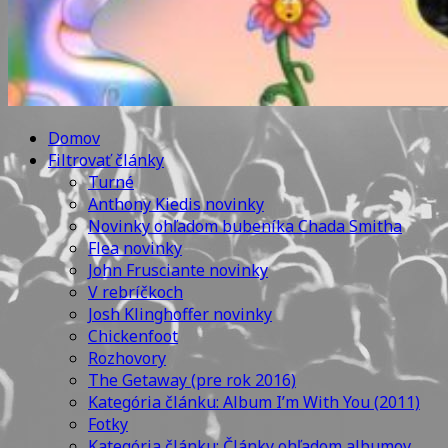
Domov
Filtrovať články
Turné
Anthony Kiedis novinky
Novinky ohľadom bubeníka Chada Smitha
Flea novinky
John Frusciante novinky
V rebríčkoch
Josh Klinghoffer novinky
Chickenfoot
Rozhovory
The Getaway (pre rok 2016)
Kategória článku: Album I’m With You (2011)
Fotky
Kategória článku: Články ohľadom albumov