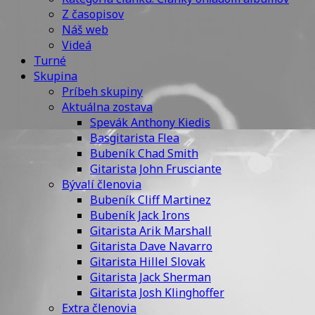
Z časopisov
Náš web
Videá
Turné
Skupina
Príbeh skupiny
Aktuálna zostava
Spevák Anthony Kiedis
Basgitarista Flea
Bubeník Chad Smith
Gitarista John Frusciante
Bývalí členovia
Bubeník Cliff Martinez
Bubeník Jack Irons
Gitarista Arik Marshall
Gitarista Dave Navarro
Gitarista Hillel Slovak
Gitarista Jack Sherman
Gitarista Josh Klinghoffer
Extra členovia