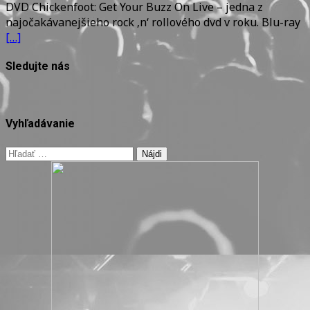
DVD Chickenfoot: Get Your Buzz On Live – jedna z
–
najočakávanejšieho rock ‚n‘ rollového dvd v roku. Blu-ray
GET
[…]
YOUR
BUZZ
Sledujte nás
Vyhľadávanie
Hľadať: