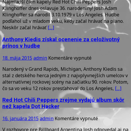
Najmladší člen kapely Red Hot Chili Peppers Josh
najlepšie
Klinghoffer dnes oslavuje 36. narodeniny! Josh Adam
k
Klinghoffer sa narodil 3.10.1979 v Los Angeles. Hudbe
36.
podľahol už v mladom veku, kedy začal hrávať na piano.
narodeninám
Neskôr začal hrávať
[…]
Josh!
Anthony Kiedis získal ocenenie za celoživotný
prínos v hudbe
na
18. mája 2015
admin
Komentáre vypnuté
Anthony
Narodený v Grand Rapids, Michigan, Anthony Kiedis sa
Kiedis
stal z detského herca jedným z najvplyvnejších umelcov v
získal
alternatívnej rockovej scény na začiatku 90. rokov. Potom,
ocenenie
čo sa vo veku 12 rokov presťahoval do Los Angeles,
[…]
za
celoživotný
Red Hot Chili Peppers zrejme vydajú album skôr
prínos
než kapela Dot Hacker
v
hudbe
na
16. januára 2015
admin
Komentáre vypnuté
Red
V rozhovore pre Billboard Argentina Josh odpovedal aj na