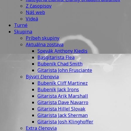
Z časopisov
Náš web
Videá
Turné
Skupina
Príbeh skupiny
Aktuálna zostava
Spevák Anthony Kiedis
Basgitarista Flea
Bubeník Chad Smith
Gitarista John Frusciante
Bývalí členovia
Bubeník Cliff Martinez
Bubeník Jack Irons
Gitarista Arik Marshall
Gitarista Dave Navarro
Gitarista Hillel Slovak
Gitarista Jack Sherman
Gitarista Josh Klinghoffer
Extra členovia