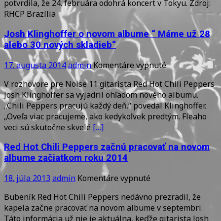
potvrdila, že 24. februára odohrá koncert v Tokyu. Zdroj:
Hacker
RHCP Brazília
potvrdila
koncert
Josh Klinghoffer o novom albume “ Máme už 28
v
alebo 30 nových skladieb“
Japonsku
vo
na
17. augusta 2014
admin
Komentáre vypnuté
februári
Josh
V rozhovore pre Noise 11 gitarista Red Hot Chili Peppers
Klinghoffer
Josh Klinghoffer sa vyjadril ohľadom nového albumu.
o
„Chili Peppers pracujú každý deň.“ povedal Klinghoffer.
novom
„Oveľa viac pracujeme, ako kedykoľvek predtým. Fleaho
albume
veci sú skutočne skvelé
[…]
“
Máme
Red Hot Chili Peppers začnú pracovať na novom
už
albume začiatkom roku 2014
28
alebo
na
18. júla 2013
admin
Komentáre vypnuté
30
Red
nových
Bubeník Red Hot Chili Peppers nedávno prezradil, že
Hot
skladieb“
kapela začne pracovať na novom albume v septembri.
Chili
Táto informácia už nie je aktuálna, keďže gitarista Josh
Peppers