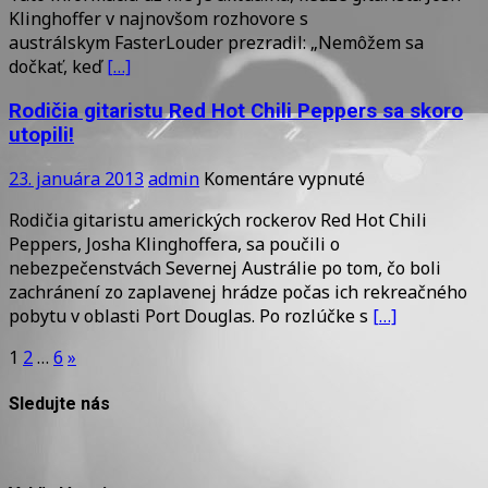
Klinghoffer v najnovšom rozhovore s
začnú
austrálskym FasterLouder prezradil: „Nemôžem sa
pracovať
dočkať, keď
[…]
na
novom
Rodičia gitaristu Red Hot Chili Peppers sa skoro
albume
utopili!
začiatkom
roku
na
23. januára 2013
admin
Komentáre vypnuté
2014
Rodičia
Rodičia gitaristu amerických rockerov Red Hot Chili
gitaristu
Peppers, Josha Klinghoffera, sa poučili o
Red
nebezpečenstvách Severnej Austrálie po tom, čo boli
Hot
zachránení zo zaplavenej hrádze počas ich rekreačného
Chili
pobytu v oblasti Port Douglas. Po rozlúčke s
[…]
Peppers
sa
Stránkovanie
1
2
…
6
»
skoro
príspevkov
utopili!
Sledujte nás