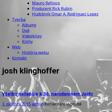
Mauro Refosco
Producent Rick Rubin
Hudobník Omar A. Rodriguez Lopez
Tvorba
Albumy
Dvd
Videoklipy
Knihy
Web
História webu
Kontakt
josh klinghoffer
Všetko najlepšie k 36. narodeninám Josh!
na
3. októbra 2015
admin
Komentáre vypnuté
Všetko