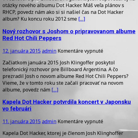
Hot
otázky nového albumu Dot Hacker. Máš veľa plánov s
Chili
RHCP, povedz nám ako si si našiel čas na Dot Hacker
Peppers
album? Ku koncu roku 2012 sme
[…]
zrejme
vydajú
Nový rozhovor s Joshom o pripravovanom albume
album
Red Hot Chili Peppers
skôr
než
na
12. januára 2015
admin
Komentáre vypnuté
kapela
Nový
Dot
Začiatkom januára 2015 Josh Klingoffer poskytol
rozhovor
Hacker
telefonický rozhovor pre Billboard Argentina. A čo
s
prezradil Josh o novom albume Red Hot Chili Peppers?
Joshom
Vieme, že v tomto roku ste začali pracovať na novom
o
albume, povedz nám
[…]
pripravovano
albume
Kapela Dot Hacker potvrdila koncert v Japonsku
Red
vo februári
Hot
Chili
na
11. januára 2015
admin
Komentáre vypnuté
Peppers
Kapela
Kapela Dot Hacker, ktorej je členom Josh Klinghoffer
Dot