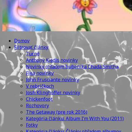
Domov
Filtrovať články
Turné
Anthony Kiedis novinky
Novinky ohľadom bubeníka Chada Smitha
Flea novinky
John Frusciante novinky
V rebríčkoch
Josh Klinghoffer novinky
Chickenfoot
Rozhovory
The Getaway (pre rok 2016)
Kategória článku: Album I’m With You (2011)
Fotky
Kategória článku: Články ohľadom albumov