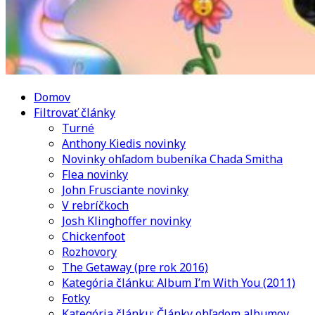
Domov
Filtrovať články
Turné
Anthony Kiedis novinky
Novinky ohľadom bubeníka Chada Smitha
Flea novinky
John Frusciante novinky
V rebríčkoch
Josh Klinghoffer novinky
Chickenfoot
Rozhovory
The Getaway (pre rok 2016)
Kategória článku: Album I’m With You (2011)
Fotky
Kategória článku: Články ohľadom albumov