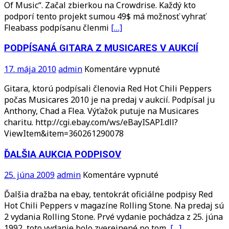
Of Music“. Začal zbierkou na Crowdrise. Každý kto
podporí tento projekt sumou 49$ má možnosť vyhrať
Fleabass podpísanu členmi
[…]
PODPÍSANÁ GITARA Z MUSICARES V AUKCIÍ
na
17. mája 2010
admin
Komentáre vypnuté
PODPÍSANÁ
Gitara, ktorú podpísali členovia Red Hot Chili Peppers
GITARA
počas Musicares 2010 je na predaj v aukcií. Podpísal ju
Z
Anthony, Chad a Flea. Výťažok putuje na Musicares
MUSICARES
charitu. http://cgi.ebay.com/ws/eBayISAPI.dll?
V
ViewItem&item=360261290078
AUKCIÍ
ĎALŠIA AUKCIA PODPISOV
na
25. júna 2009
admin
Komentáre vypnuté
ĎALŠIA
Ďalšia dražba na ebay, tentokrát oficiálne podpisy Red
AUKCIA
Hot Chili Peppers v magazíne Rolling Stone. Na predaj sú
PODPISOV
2 vydania Rolling Stone. Prvé vydanie pochádza z 25. júna
1992, toto vydanie bolo zverejnené po tom,
[…]