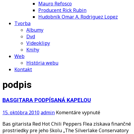
Mauro Refosco
Producent Rick Rubin
Hudobník Omar A. Rodriguez Lopez
Tvorba
Albumy
Dvd
Videoklipy
Knihy
Web
História webu
Kontakt
podpis
BASGITARA PODPÍSANÁ KAPELOU
na
15. októbra 2010
admin
Komentáre vypnuté
BASGITARA
Bas gitarista Red Hot Chili Peppers Flea získava finančné
PODPÍSANÁ
prostriedky pre jeho školu „The Silverlake Conservatory
KAPELOU