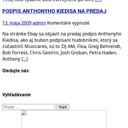
PODPIS ANTHONYHO KIEDISA NA PREDAJ
na
13. mája 2009
admin
Komentáre vypnuté
PODPIS
Na stránke Ebay sa objavil na predaj podpis Anthonyho
ANTHONYHO
Kiedisa, ako aj bubon podpísaní hudobníkmi, ktorý sa
KIEDISA
zúčastnili Musicares, sú to :DJ AM, Flea, Greg Behrendt,
NA
Bob Forrest, Chris Gestrin, Josh Groban, Petra Haden,
PREDAJ
Anthony
[…]
Sledujte nás
Vyhľadávanie
Hľadať: