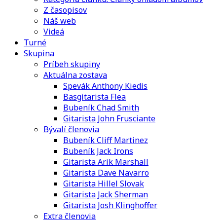
Z časopisov
Náš web
Videá
Turné
Skupina
Príbeh skupiny
Aktuálna zostava
Spevák Anthony Kiedis
Basgitarista Flea
Bubeník Chad Smith
Gitarista John Frusciante
Bývalí členovia
Bubeník Cliff Martinez
Bubeník Jack Irons
Gitarista Arik Marshall
Gitarista Dave Navarro
Gitarista Hillel Slovak
Gitarista Jack Sherman
Gitarista Josh Klinghoffer
Extra členovia