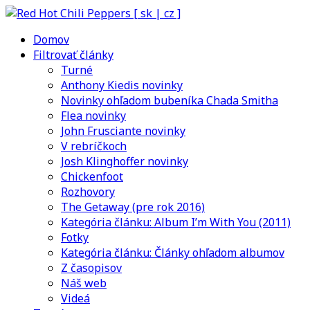
Domov
Filtrovať články
Turné
Anthony Kiedis novinky
Novinky ohľadom bubeníka Chada Smitha
Flea novinky
John Frusciante novinky
V rebríčkoch
Josh Klinghoffer novinky
Chickenfoot
Rozhovory
The Getaway (pre rok 2016)
Kategória článku: Album I’m With You (2011)
Fotky
Kategória článku: Články ohľadom albumov
Z časopisov
Náš web
Videá