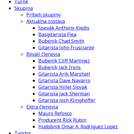
Turné
Skupina
Príbeh skupiny
Aktuálna zostava
Spevák Anthony Kiedis
Basgitarista Flea
Bubeník Chad Smith
Gitarista John Frusciante
Bývalí členovia
Bubeník Cliff Martinez
Bubeník Jack Irons
Gitarista Arik Marshall
Gitarista Dave Navarro
Gitarista Hillel Slovak
Gitarista Jack Sherman
Gitarista Josh Klinghoffer
Extra členovia
Mauro Refosco
Producent Rick Rubin
Hudobník Omar A. Rodriguez Lopez
Tvorba