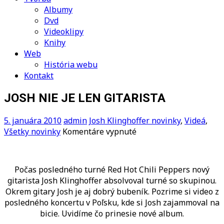
Albumy
Dvd
Videoklipy
Knihy
Web
História webu
Kontakt
JOSH NIE JE LEN GITARISTA
5. januára 2010
admin
Josh Klinghoffer novinky
,
Videá
,
na
Všetky novinky
Komentáre vypnuté
JOSH
NIE
JE
Počas posledného turné Red Hot Chili Peppers nový
LEN
gitarista Josh Klinghoffer absolvoval turné so skupinou.
GITARISTA
Okrem gitary Josh je aj dobrý bubeník. Pozrime si video z
posledného koncertu v Poľsku, kde si Josh zajammoval na
bicie. Uvidíme čo prinesie nové album.