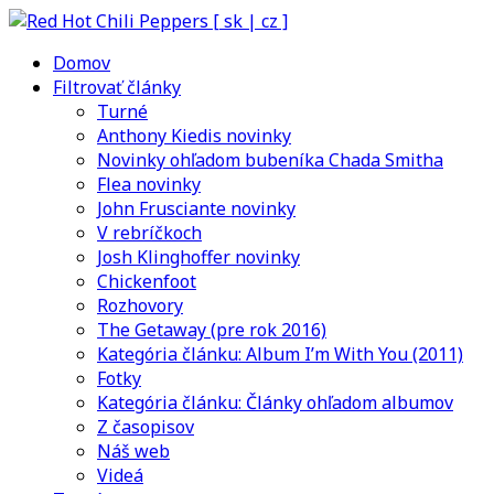
Domov
Filtrovať články
Turné
Anthony Kiedis novinky
Novinky ohľadom bubeníka Chada Smitha
Flea novinky
John Frusciante novinky
V rebríčkoch
Josh Klinghoffer novinky
Chickenfoot
Rozhovory
The Getaway (pre rok 2016)
Kategória článku: Album I’m With You (2011)
Fotky
Kategória článku: Články ohľadom albumov
Z časopisov
Náš web
Videá