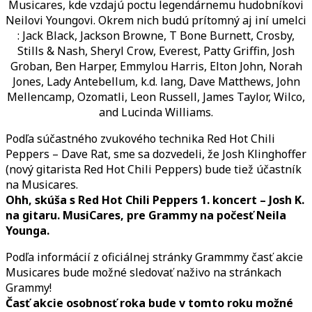
JOSH
Musicares, kde vzdajú poctu legendárnemu hudobníkovi
KLINGHOFFER
Neilovi Youngovi. Okrem nich budú prítomný aj iní umelci
NA
: Jack Black, Jackson Browne, T Bone Burnett, Crosby,
MUSICARES
Stills & Nash, Sheryl Crow, Everest, Patty Griffin, Josh
UŽ
Groban, Ben Harper, Emmylou Harris, Elton John, Norah
DNES
Jones, Lady Antebellum, k.d. lang, Dave Matthews, John
!!!
Mellencamp, Ozomatli, Leon Russell, James Taylor, Wilco,
and Lucinda Williams.
Podľa súčastného zvukového technika Red Hot Chili
Peppers – Dave Rat, sme sa dozvedeli, že Josh Klinghoffer
(nový gitarista Red Hot Chili Peppers) bude tiež účastník
na Musicares.
Ohh, skúša s Red Hot Chili Peppers 1. koncert – Josh K.
na gitaru. MusiCares, pre Grammy na počesť Neila
Younga.
Podľa informácií z oficiálnej stránky Grammmy časť akcie
Musicares bude možné sledovať naživo na stránkach
Grammy!
Časť akcie osobnosť roka bude v tomto roku možné