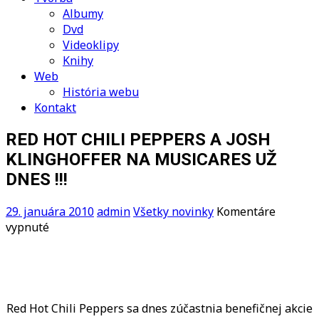
Albumy
Dvd
Videoklipy
Knihy
Web
História webu
Kontakt
RED HOT CHILI PEPPERS A JOSH
KLINGHOFFER NA MUSICARES UŽ
DNES !!!
29. januára 2010
admin
Všetky novinky
Komentáre
na
vypnuté
RED
HOT
CHILI
PEPPERS
A
Red Hot Chili Peppers sa dnes zúčastnia benefičnej akcie