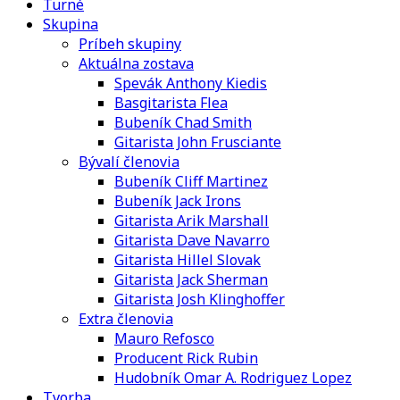
Turné
Skupina
Príbeh skupiny
Aktuálna zostava
Spevák Anthony Kiedis
Basgitarista Flea
Bubeník Chad Smith
Gitarista John Frusciante
Bývalí členovia
Bubeník Cliff Martinez
Bubeník Jack Irons
Gitarista Arik Marshall
Gitarista Dave Navarro
Gitarista Hillel Slovak
Gitarista Jack Sherman
Gitarista Josh Klinghoffer
Extra členovia
Mauro Refosco
Producent Rick Rubin
Hudobník Omar A. Rodriguez Lopez
Tvorba