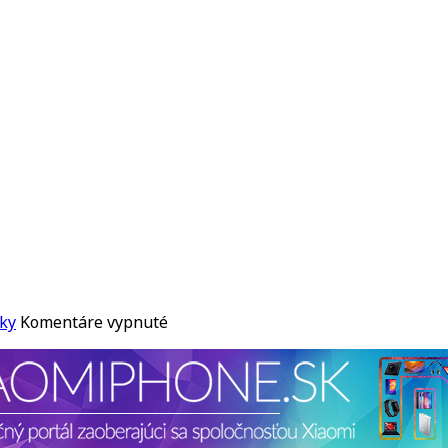
na
ky
Komentáre vypnuté
FLEA
HOVORÍ
O
JOHNOVOM
ODCHODE