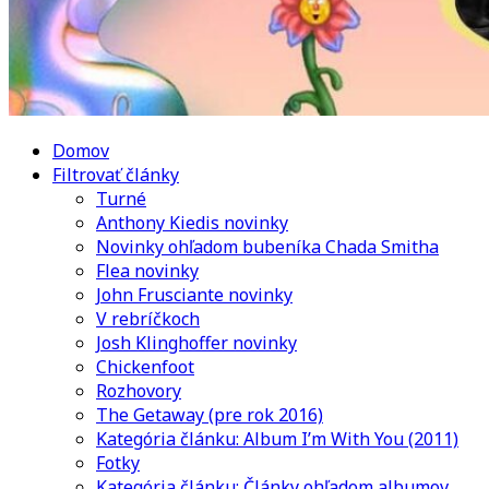
Domov
Filtrovať články
Turné
Anthony Kiedis novinky
Novinky ohľadom bubeníka Chada Smitha
Flea novinky
John Frusciante novinky
V rebríčkoch
Josh Klinghoffer novinky
Chickenfoot
Rozhovory
The Getaway (pre rok 2016)
Kategória článku: Album I’m With You (2011)
Fotky
Kategória článku: Články ohľadom albumov