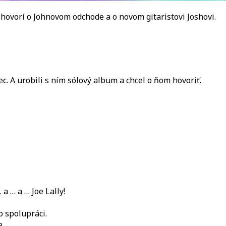
 hovorí o Johnovom odchode a o novom gitaristovi Joshovi.
c. A urobili s ním sólový album a chcel o ňom hovoriť.
a … a … Joe Lally!
o spolupráci.
e.