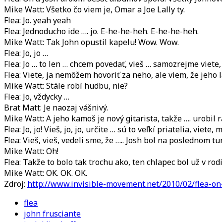
Mike Watt: Všetko čo viem je, Omar a Joe Lally ty.
Flea: Jo. yeah yeah
Flea: Jednoducho ide …. jo. E-he-he-heh. E-he-he-heh.
Mike Watt: Tak John opustil kapelu! Wow. Wow.
Flea: Jo, jo …
Flea: Jo … to len … chcem povedať, vieš … samozrejme viete,
Flea: Viete, ja nemôžem hovoriť za neho, ale viem, že jeho 
Mike Watt: Stále robí hudbu, nie?
Flea: Jo, vždycky …
Brat Matt: Je naozaj vášnivý.
Mike Watt: A jeho kamoš je nový gitarista, takže …. urobil 
Flea: Jo, jo! Vieš, jo, jo, určite … sú to veľkí priatelia, viete,
Flea: Vieš, vieš, vedeli sme, že ….. Josh bol na poslednom t
Mike Watt: Oh!
Flea: Takže to bolo tak trochu ako, ten chlapec bol už v rod
Mike Watt: OK. OK. OK.
Zdroj:
http://www.invisible-movement.net/2010/02/flea-on
flea
john frusciante