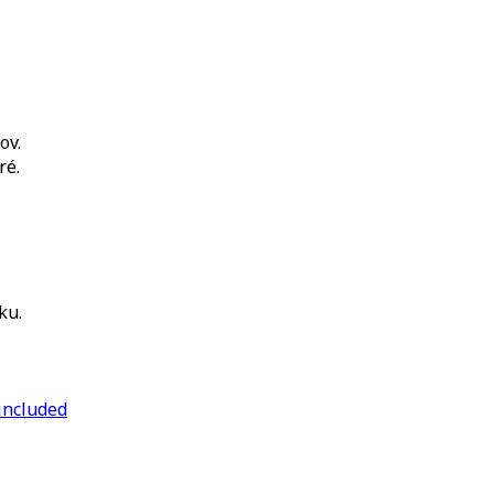
ov.
ré.
ku.
included