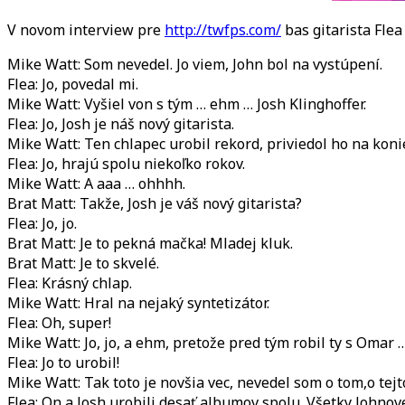
V novom interview pre
http://twfps.com/
bas gitarista Flea
Mike Watt: Som nevedel. Jo viem, John bol na vystúpení.
Flea: Jo, povedal mi.
Mike Watt: Vyšiel von s tým … ehm … Josh Klinghoffer.
Flea: Jo, Josh je náš nový gitarista.
Mike Watt: Ten chlapec urobil rekord, priviedol ho na konie
Flea: Jo, hrajú spolu niekoľko rokov.
Mike Watt: A aaa … ohhhh.
Brat Matt: Takže, Josh je váš nový gitarista?
Flea: Jo, jo.
Brat Matt: Je to pekná mačka! Mladej kluk.
Brat Matt: Je to skvelé.
Flea: Krásný chlap.
Mike Watt: Hral na nejaký syntetizátor.
Flea: Oh, super!
Mike Watt: Jo, jo, a ehm, pretože pred tým robil ty s Omar … 
Flea: Jo to urobil!
Mike Watt: Tak toto je novšia vec, nevedel som o tom,o tejt
Flea: On a Josh urobili desať albumov spolu. Všetky Johnov