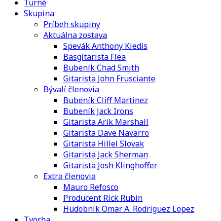
Turné
Skupina
Príbeh skupiny
Aktuálna zostava
Spevák Anthony Kiedis
Basgitarista Flea
Bubeník Chad Smith
Gitarista John Frusciante
Bývalí členovia
Bubeník Cliff Martinez
Bubeník Jack Irons
Gitarista Arik Marshall
Gitarista Dave Navarro
Gitarista Hillel Slovak
Gitarista Jack Sherman
Gitarista Josh Klinghoffer
Extra členovia
Mauro Refosco
Producent Rick Rubin
Hudobník Omar A. Rodriguez Lopez
Tvorba