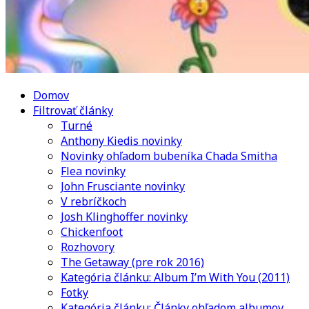
Domov
Filtrovať články
Turné
Anthony Kiedis novinky
Novinky ohľadom bubeníka Chada Smitha
Flea novinky
John Frusciante novinky
V rebríčkoch
Josh Klinghoffer novinky
Chickenfoot
Rozhovory
The Getaway (pre rok 2016)
Kategória článku: Album I’m With You (2011)
Fotky
Kategória článku: Články ohľadom albumov