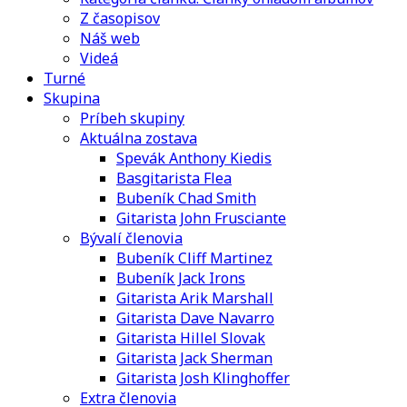
Z časopisov
Náš web
Videá
Turné
Skupina
Príbeh skupiny
Aktuálna zostava
Spevák Anthony Kiedis
Basgitarista Flea
Bubeník Chad Smith
Gitarista John Frusciante
Bývalí členovia
Bubeník Cliff Martinez
Bubeník Jack Irons
Gitarista Arik Marshall
Gitarista Dave Navarro
Gitarista Hillel Slovak
Gitarista Jack Sherman
Gitarista Josh Klinghoffer
Extra členovia