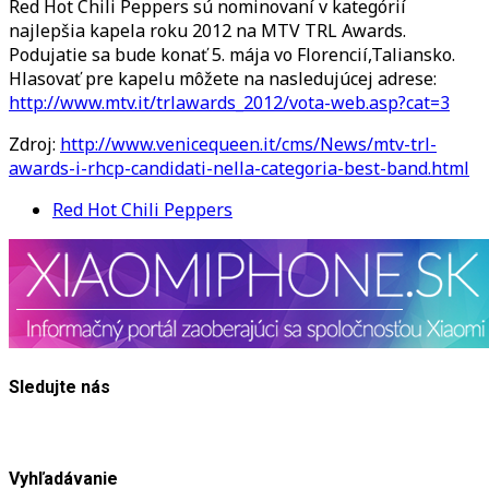
Red Hot Chili Peppers sú nominovaní v kategórií
P
najlepšia kapela roku 2012 na MTV TRL Awards.
n
Podujatie sa bude konať 5. mája vo Florencií,Taliansko.
a
Hlasovať pre kapelu môžete na nasledujúcej adrese:
n
http://www.mtv.it/trlawards_2012/vota-web.asp?cat=3
k
r
Zdroj:
http://www.venicequeen.it/cms/News/mtv-trl-
2
awards-i-rhcp-candidati-nella-categoria-best-band.html
v
Red Hot Chili Peppers
T
A
Sledujte nás
Vyhľadávanie