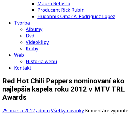
Mauro Refosco
Producent Rick Rubin
Hudobník Omar A. Rodriguez Lopez
Tvorba
Albumy
Dvd
Videoklipy
Knihy
Web
História webu
Kontakt
Red Hot Chili Peppers nominovaní ako
najlepšia kapela roku 2012 v MTV TRL
Awards
n
29. marca 2012
admin
Všetky novinky
Komentáre vypnuté
R
H
C