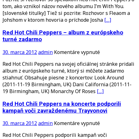
vznikol
tom, ako vznikol názov nového albumu I’m With You.
názov
[slovenské titulky] Tiež si pozrite: Rozhovor s Fleaom a
nového
Johshom v ktorom hovoria o príchode Josha
[…]
albumu
I’m
Red Hot Chili Peppers – album z európskeho
With
turné zadarmo
You?
(video
na
30. marca 2012
admin
Komentáre vypnuté
so
Red
slovenskými
Red Hot Chili Peppers na svojej oficiálnej stránke pridali
Hot
titulkami)
album z európskeho turné, ktorý si môžete zadarmo
Chili
stiahnuť. Obsahuje piesne z koncertov: Look Around
Peppers
(2011-11-19 Birmingham, UK) Dani California (2011-11-
–
19 Birmingham, UK) Monarchy Of Roses
[…]
album
z
Red Hot Chili Peppers na koncerte podporili
európskeho
kampaň voči zavraždenému Trayvonovi
turné
zadarmo
na
30. marca 2012
admin
Komentáre vypnuté
Red
Red Hot Chili Peppers podporili kampaň voči
Hot