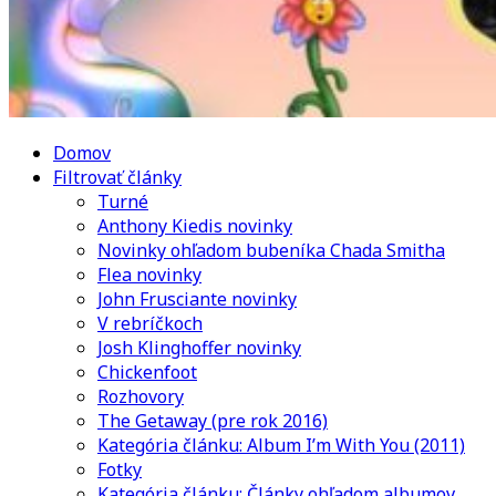
Domov
Filtrovať články
Turné
Anthony Kiedis novinky
Novinky ohľadom bubeníka Chada Smitha
Flea novinky
John Frusciante novinky
V rebríčkoch
Josh Klinghoffer novinky
Chickenfoot
Rozhovory
The Getaway (pre rok 2016)
Kategória článku: Album I’m With You (2011)
Fotky
Kategória článku: Články ohľadom albumov