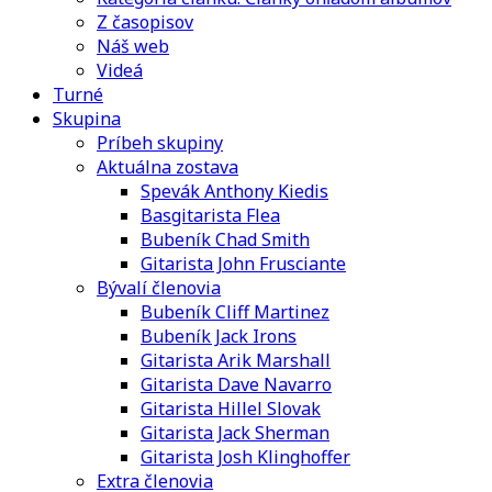
Z časopisov
Náš web
Videá
Turné
Skupina
Príbeh skupiny
Aktuálna zostava
Spevák Anthony Kiedis
Basgitarista Flea
Bubeník Chad Smith
Gitarista John Frusciante
Bývalí členovia
Bubeník Cliff Martinez
Bubeník Jack Irons
Gitarista Arik Marshall
Gitarista Dave Navarro
Gitarista Hillel Slovak
Gitarista Jack Sherman
Gitarista Josh Klinghoffer
Extra členovia