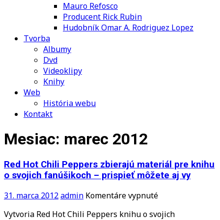
Mauro Refosco
Producent Rick Rubin
Hudobník Omar A. Rodriguez Lopez
Tvorba
Albumy
Dvd
Videoklipy
Knihy
Web
História webu
Kontakt
Mesiac:
marec 2012
Red Hot Chili Peppers zbierajú materiál pre knihu
o svojich fanúšikoch – prispieť môžete aj vy
na
31. marca 2012
admin
Komentáre vypnuté
Red
Vytvoria Red Hot Chili Peppers knihu o svojich
Hot