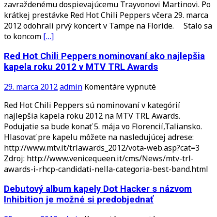
zavraždenému dospievajúcemu Trayvonovi Martinovi. Po
Chili
krátkej prestávke Red Hot Chili Peppers včera 29. marca
Peppers
2012 odohrali prvý koncert v Tampe na Floride. Stalo sa
na
to koncom
[…]
koncerte
podporili
Red Hot Chili Peppers nominovaní ako najlepšia
kampaň
kapela roku 2012 v MTV TRL Awards
voči
zavraždenému
na
29. marca 2012
admin
Komentáre vypnuté
Trayvonovi
Red
Red Hot Chili Peppers sú nominovaní v kategórií
Hot
najlepšia kapela roku 2012 na MTV TRL Awards.
Chili
Podujatie sa bude konať 5. mája vo Florencií,Taliansko.
Peppers
Hlasovať pre kapelu môžete na nasledujúcej adrese:
nominovaní
http://www.mtv.it/trlawards_2012/vota-web.asp?cat=3
ako
Zdroj: http://www.venicequeen.it/cms/News/mtv-trl-
najlepšia
awards-i-rhcp-candidati-nella-categoria-best-band.html
kapela
roku
Debutový album kapely Dot Hacker s názvom
2012
Inhibition je možné si predobjednať
v
MTV