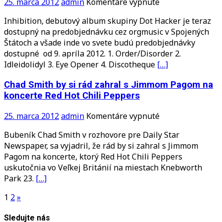
na
25. marca 2012
admin
Komentáre vypnuté
TRL
Debutový
Awards
Inhibition, debutový album skupiny Dot Hacker je teraz
album
dostupný na predobjednávku cez orgmusic v Spojených
kapely
Štátoch a všade inde vo svete budú predobjednávky
Dot
dostupné od 9. apríla 2012. 1. Order/Disorder 2.
Hacker
Idleidolidyl 3. Eye Opener 4. Discotheque
[…]
s
názvom
Chad Smith by si rád zahral s Jimmom Pagom na
Inhibition
koncerte Red Hot Chili Peppers
je
možné
na
25. marca 2012
admin
Komentáre vypnuté
si
Chad
predobjednať
Bubeník Chad Smith v rozhovore pre Daily Star
Smith
Newspaper, sa vyjadril, že rád by si zahral s Jimmom
by
Pagom na koncerte, ktorý Red Hot Chili Peppers
si
uskutočnia vo Veľkej Británií na miestach Knebworth
rád
Park 23.
[…]
zahral
s
Stránkovanie
1
2
»
Jimmom
príspevkov
Pagom
Sledujte nás