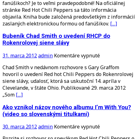
fanúšikoch? Je to veľmi pravdepodobné! Na oficiálnej
Chili
stránke Red Hot Chili Peppers sa táto informácia
Peppers
objavila. Kniha bude založená predovšetkým z informácií
zbierajú
zaslaných elektronickou formou od fanúšikov.
[…]
materiál
pre
Bubeník Chad Smith o uvedení RHCP do
knihu
Rokenrolovej siene slávy
o
svojich
na
31. marca 2012
admin
Komentáre vypnuté
fanúšikoch
Bubeník
–
Chad Smith v nedávnom rozhovore s Gary Graffom
Chad
prispieť
hovoril o uvedení Red hot Chili Peppers do Rokenrolovej
Smith
môžete
siene slávy, udalosť, ktorá sa uskutoční 14. apríla v
o
aj
Clevelande, v štáte Ohio. Publikované 29. marca 2012
uvedení
vy
„Som
[…]
RHCP
do
Ako vznikol názov nového albumu I’m With You?
Rokenrolovej
(video so slovenskými titulkami)
siene
slávy
na
30. marca 2012
admin
Komentáre vypnuté
Ako
Pozrite si rozhovor so spevákom Red Hot Chili Peppers o