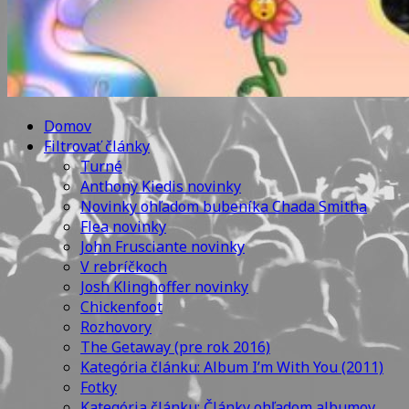
Domov
Filtrovať články
Turné
Anthony Kiedis novinky
Novinky ohľadom bubeníka Chada Smitha
Flea novinky
John Frusciante novinky
V rebríčkoch
Josh Klinghoffer novinky
Chickenfoot
Rozhovory
The Getaway (pre rok 2016)
Kategória článku: Album I’m With You (2011)
Fotky
Kategória článku: Články ohľadom albumov