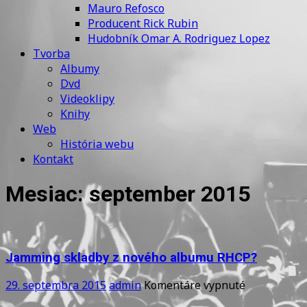
Mauro Refosco
Producent Rick Rubin
Hudobník Omar A. Rodriguez Lopez
Tvorba
Albumy
Dvd
Videoklipy
Knihy
Web
História webu
Kontakt
Mesiac:
september 2015
Jamming skladby z nového albumu RHCP?
na
29. septembra 2015
admin
Komentáre vypnuté
Jamming