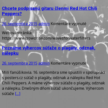
kapela
Chcete podpísanú gitaru členmi Red Hot Chili
Peppers?
na
26. septembra 2015
admin
Komentáre vypnuté
Chcete
Webová stránka:
podpísanú
https://www.crowdrise.com/wavesforwaterfilters
gitaru
členmi
Poznáme výhercov súťaže o plagáty, odznak,
Red
nálepku
Hot
Chili
na
26. septembra 2015
admin
Komentáre vypnuté
Peppers?
Poznáme
Milí fanúšikovia. 16. septembra sme spustili v spolupráci
výhercov
s posters.cz súťaž o plagáty, odznak a nálepku Red Hot
súťaže
Chili Peppers. A máme výhercov súťaže o plagáty, odznak
o
a nálepku. Dnešným dňom súťaž ukončujeme. Výhercom
plagáty,
súťaže
[…]
odznak,
nálepku