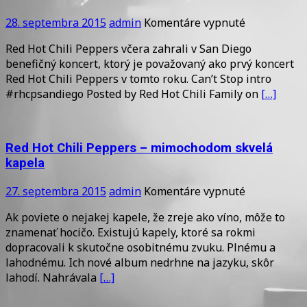
na
28. septembra 2015
admin
Komentáre vypnuté
Red
Red Hot Chili Peppers včera zahrali v San Diego
Hot
benefičný koncert, ktorý je považovaný ako prvý koncert
Chili
Red Hot Chili Peppers v tomto roku. Can’t Stop intro
Peppers
#rhcpsandiego Posted by Red Hot Chili Family on
[…]
odohrali
benefičný
koncert!
Red Hot Chili Peppers – mimochodom skvelá
kapela
na
27. septembra 2015
admin
Komentáre vypnuté
Red
Ak poviete o nejakej kapele, že zreje ako víno, môže to
Hot
znamenať hocičo. Existujú kapely, ktoré sa rokmi
Chili
dopracovali k skutočne osobitnému zvuku. Plnému a
Peppers
lahodnému. Ich nové album nedrhne na jazyku, skôr
–
lahodí. Nahrávala
[…]
mimochodo
skvelá