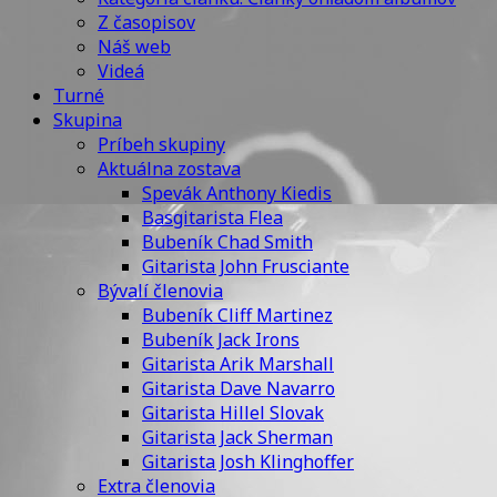
Z časopisov
Náš web
Videá
Turné
Skupina
Príbeh skupiny
Aktuálna zostava
Spevák Anthony Kiedis
Basgitarista Flea
Bubeník Chad Smith
Gitarista John Frusciante
Bývalí členovia
Bubeník Cliff Martinez
Bubeník Jack Irons
Gitarista Arik Marshall
Gitarista Dave Navarro
Gitarista Hillel Slovak
Gitarista Jack Sherman
Gitarista Josh Klinghoffer
Extra členovia