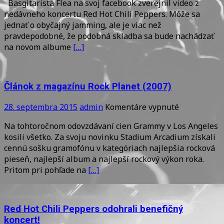
Basgitarista Flea na svoj facebook zverejnil video z
skladby
nedávneho koncertu Red Hot Chili Peppers. Môže sa
z
jednať o obyčajný jamming, ale je viac než
nového
pravdepodobné, že podobná skladba sa bude nachádzať
albumu
na novom albume
[…]
RHCP?
Článok z magazínu Rock Planet (2007)
na
28. septembra 2015
admin
Komentáre vypnuté
Článok
Na tohtoročnom odovzdávaní cien Grammy v Los Angeles
z
kosili všetko. Za svoju novinku Stadium Arcadium získali
magazínu
cennú sošku gramofónu v kategóriach najlepšia rocková
Rock
pieseň, najlepší album a najlepší rockový výkon roka.
Planet
Pritom pri pohľade na
[…]
(2007)
Red Hot Chili Peppers odohrali benefičný
koncert!