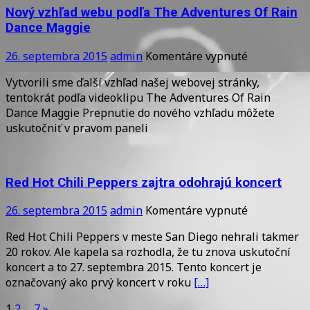
Nový vzhľad webu podľa The Adventures Of Rain
Dance Maggie
na
26. septembra 2015
admin
Komentáre vypnuté
Nový
Vytvorili sme ďalší vzhľad našej webovej stránky,
vzhľad
tentokrát podľa videoklipu The Adventures Of Rain
webu
Dance Maggie Prepnutie do nového vzhľadu môžete
podľa
uskutočniť v pravom paneli
The
Adventures
Of
Rain
Red Hot Chili Peppers zajtra odohrajú koncert
Dance
Maggie
na
26. septembra 2015
admin
Komentáre vypnuté
Red
Red Hot Chili Peppers v meste San Diego nehrali takmer
Hot
20 rokov. Ale kapela sa rozhodla, že tu znova uskutoční
Chili
koncert a to 27. septembra 2015. Tento koncert je
Peppers
označovaný ako prvý koncert v roku
[…]
zajtra
odohrajú
1
2
…
7
»