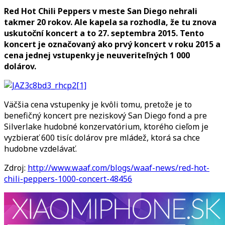
na
Red Hot Chili Peppers v meste San Diego nehrali
Chili
takmer 20 rokov. Ale kapela sa rozhodla, že tu znova
Peppers?
uskutoční koncert a to 27. septembra 2015. Tento
Vstupenka
koncert je označovaný ako prvý koncert v roku 2015 a
za
cena jednej vstupenky je neuveriteľných 1 000
1000
dolárov.
dolárov
Väčšia cena vstupenky je kvôli tomu, pretože je to
benefičný koncert pre neziskový San Diego fond a pre
Silverlake hudobné konzervatórium, ktorého cieľom je
vyzbierať 600 tisíc dolárov pre mládež, ktorá sa chce
hudobne vzdelávať.
Zdroj:
http://www.waaf.com/blogs/waaf-news/red-hot-
chili-peppers-1000-concert-48456