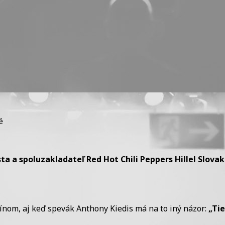
na
é
Hillel
náš
milovaný
rista a spoluzakladateľ Red Hot Chili Peppers Hillel Slo
ínom, aj keď spevák Anthony Kiedis má na to iný názor:
„Tie