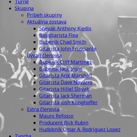
Turné
Skupina
Príbeh skupiny
Aktuálna zostava
Spevák Anthony Kiedis
Basgitarista Flea
Bubeník Chad Smith
Gitarista John Frusciante
Bývalí členovia
Bubeník Cliff Martinez
Bubeník Jack Irons
Gitarista Arik Marshall
Gitarista Dave Navarro
Gitarista Hillel Slovak
Gitarista Jack Sherman
Gitarista Josh Klinghoffer
Extra členovia
Mauro Refosco
Producent Rick Rubin
Hudobník Omar A. Rodriguez Lopez
Tvorba