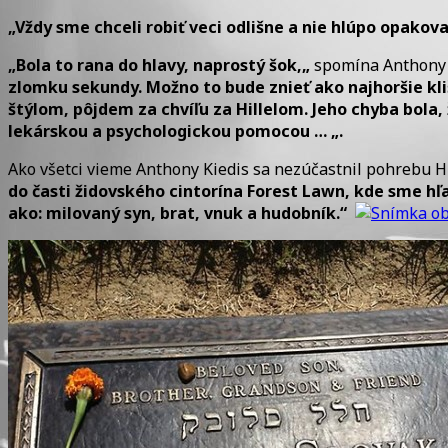
„Vždy sme chceli robiť veci odlišne a nie hlúpo opakova
„
Bola
to
rana
do
hlavy,
naprostý
šok,
„
spomína
Anthony
zlomku
sekundy
.
Možno
to
bude
znieť ako
najhoršie
kl
štýlom,
pôjdem
za
chvíľu za
Hillelom
.
Jeho chyba
bola,
lekárskou
a
psychologickou
pomocou
…
„.
Ako všetci vieme Anthony Kiedis sa nezúčastnil pohrebu Hi
do časti židovského cintorína Forest Lawn, kde sme h
ako: milovaný syn, brat, vnuk a hudobník.“