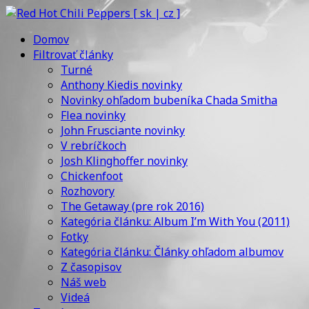
Domov
Filtrovať články
Turné
Anthony Kiedis novinky
Novinky ohľadom bubeníka Chada Smitha
Flea novinky
John Frusciante novinky
V rebríčkoch
Josh Klinghoffer novinky
Chickenfoot
Rozhovory
The Getaway (pre rok 2016)
Kategória článku: Album I’m With You (2011)
Fotky
Kategória článku: Články ohľadom albumov
Z časopisov
Náš web
Videá