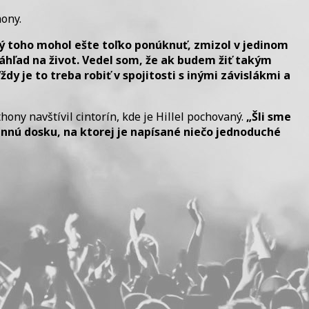
ony.
ý toho
mohol ešte
toľko
ponúknuť,
zmizol
v
jedinom
áhľad
na
život
.
Vedel
som,
že
ak
budem
žiť
takým
Vždy
je
to
treba robiť
v spojitosti
s
inými
závislákmi
a
ony navštívil cintorín, kde je Hillel pochovaný.
„Šli sme
nnú dosku, na ktorej je napísané niečo jednoduché