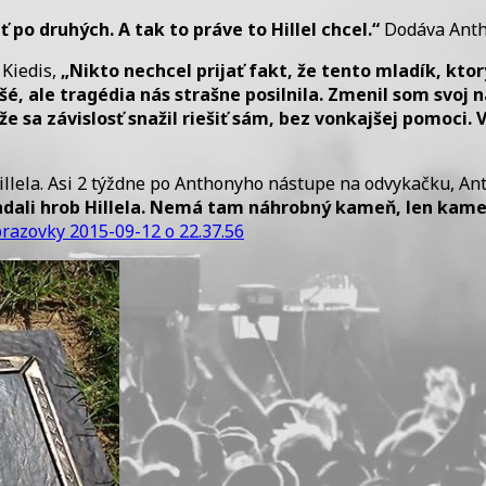
ť po druhých. A tak to práve to Hillel chcel.“
Dodáva Anth
Kiedis
,
„N
ikto nechcel
prijať fakt
, že tento
mladík,
ktor
išé
, ale
tragédia
nás
strašne
posilnila
.
Zmenil som
svoj
n
 že
sa
závislosť
snažil
riešiť
sám,
bez
vonkajšej pomoci
.
llela. Asi 2 týždne po Anthonyho nástupe na odvykačku, Anth
ľadali hrob Hillela. Nemá tam náhrobný kameň, len kame