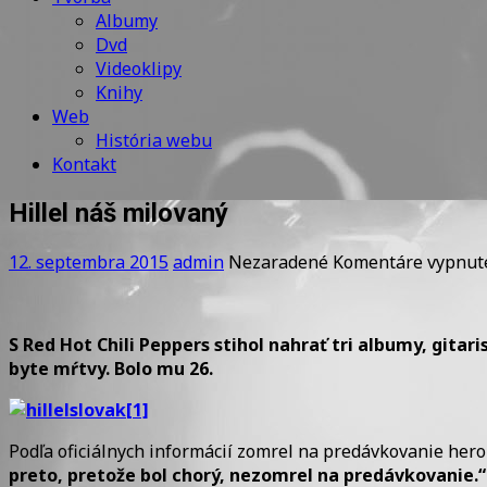
Albumy
Dvd
Videoklipy
Knihy
Web
História webu
Kontakt
Hillel náš milovaný
12. septembra 2015
admin
Nezaradené
Komentáre vypnut
S Red Hot Chili Peppers stihol nahrať tri albumy, gita
byte mŕtvy. Bolo mu 26.
Podľa oficiálnych informácií zomrel na predávkovanie hero
preto, pretože bol chorý, nezomrel na predávkovanie.“