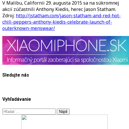
Kiedis
V Malibu, Californii 29. augusta 2015 sa na súkromnej
akcií zúčastnili Anthony Kiedis, herec Jason Statham.
Zdroj:
http://jstatham.com/jason-statham-and-red-hot-
chili-peppers-anthony-kiedis-celebrate-launch-of-
outerknown-menswear/
Sledujte nás
Vyhľadávanie
Hľadať: