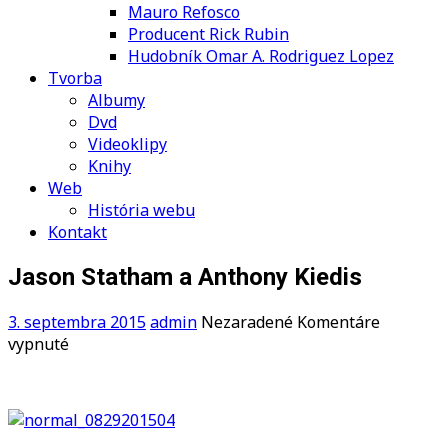
Mauro Refosco
Producent Rick Rubin
Hudobník Omar A. Rodriguez Lopez
Tvorba
Albumy
Dvd
Videoklipy
Knihy
Web
História webu
Kontakt
Jason Statham a Anthony Kiedis
3. septembra 2015
admin
Nezaradené
Komentáre
na
vypnuté
Jason
Statham
a
Anthony