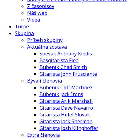
Z časopisov
Náš web
Videá
Turné
Skupina
Príbeh skupiny
Aktuálna zostava
Spevák Anthony Kiedis
Basgitarista Flea
Bubeník Chad Smith
Gitarista John Frusciante
Bývalí členovia
Bubeník Cliff Martinez
Bubeník Jack Irons
Gitarista Arik Marshall
Gitarista Dave Navarro
Gitarista Hillel Slovak
Gitarista Jack Sherman
Gitarista Josh Klinghoffer
Extra členovia