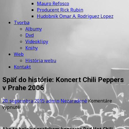
Mauro Refosco
Producent Rick Rubin
Hudobník Omar A. Rodriguez Lopez
Tvorba
Albumy
Dvd
Videoklipy
Knihy
Web
História webu
Kontakt
Späť do histórie: Koncert Chili Peppers
v Prahe 2006
20. septembra 2015
admin
Nezaradené
Komentáre
na
vypnuté
Späť
do
histórie:
Ako to bolo na pražskom koncerte Red Hot Chili