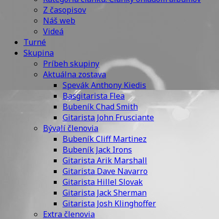
Z časopisov
Náš web
Videá
Turné
Skupina
Príbeh skupiny
Aktuálna zostava
Spevák Anthony Kiedis
Basgitarista Flea
Bubeník Chad Smith
Gitarista John Frusciante
Bývalí členovia
Bubeník Cliff Martinez
Bubeník Jack Irons
Gitarista Arik Marshall
Gitarista Dave Navarro
Gitarista Hillel Slovak
Gitarista Jack Sherman
Gitarista Josh Klinghoffer
Extra členovia