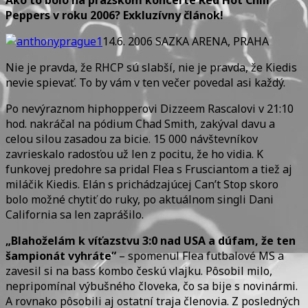
Koncert
Peppers v roku 2006? Exkluzívny článok!
Chili
Peppers
14.6. 2006 SAZKA ARENA, PRAHA
v
Nie je pravda, že RHCP sú slabší, nie je pravda, že Kiedis
Prahe
nevie spievať. To by vám v ten večer povedal asi každý.
2006
Po nevýraznom hiphopperovi Dizzeem Rascalovi v 21:10
hod. nakráčal na pódium Chad Smith, zakýval davu a
celou silou zasadou za bicie. 15 000 návštevníkov
zavrieskalo radosťou už len z pocitu, že ho vidia. K
funkovej predohre sa pridal Flea s Frusciantom a tiež aj
miláčik Kiedis. Elán s prichádzajúcej Can’t Stop skoro
bolo možné chytiť do ruky, po aktuálnom singli Dani
California sa len zaprášilo.
„Blahoželám k víťazstvu 3:0 nad USA a dúfam, že ten
šampionát vyhráte“
– spomenul Flea futbalové MS a
zavesil si na bass kombo českú vlajku. Pôsobil milo,
nepripomínal výbušného človeka, čo sa bije s novinármi.
A rovnako pôsobili aj ostatní traja členovia. Z posledných