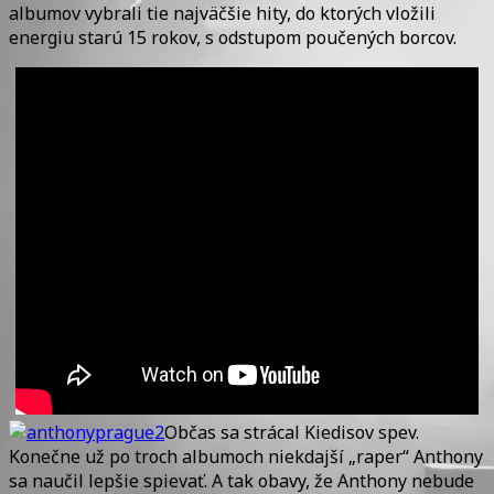
albumov vybrali tie najväčšie hity, do ktorých vložili
energiu starú 15 rokov, s odstupom poučených borcov.
Občas sa strácal Kiedisov spev.
Konečne už po troch albumoch niekdajší „raper“ Anthony
sa naučil lepšie spievať. A tak obavy, že Anthony nebude