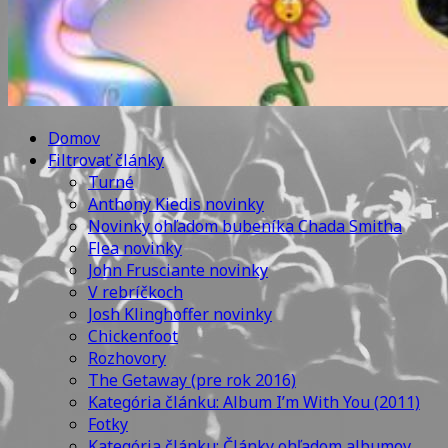
Domov
Filtrovať články
Turné
Anthony Kiedis novinky
Novinky ohľadom bubeníka Chada Smitha
Flea novinky
John Frusciante novinky
V rebríčkoch
Josh Klinghoffer novinky
Chickenfoot
Rozhovory
The Getaway (pre rok 2016)
Kategória článku: Album I’m With You (2011)
Fotky
Kategória článku: Články ohľadom albumov