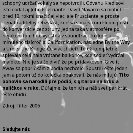
schopný udržať vokály sa nepotvrdili. Odvahu Kiedisovi
isto dodal aj John Frusciante. David Navarro sa mohol
pred 10. rokmi snažiť aj viac, ale Frusciante je proste
nenahraditeľný. Obzvlášť, keď sa s majstrom Fleom pustí
do konverzácie cez struny. Jedna taká v atmosfére po
nejakom tom hite vyústila v soundtrack ku koncu
minulého tisícročia: Californication, následne By the Way
a Under the Bridge. Čo viac chcieť? To už kompletne
spievala celá hala vrátane balkónov, kde sedieť vydržal
málokto. Nie je sa čo diviť, že po prídavkovom Give it
Away sa papričkám z pódia nechcelo. Spustili ešte jeden
jam a potom už do kolečka opakovali, že nás milujú.
Títo
bohovia sa narodili pre pódiá, s gitarou na krku a
paličkou v ruke.
Dúfajme, že ten ich a náš svet pár krát
ešte obídu.
Zdroj: Filter 2006
Sledujte nás