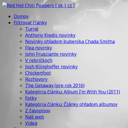
Domov
Filtrovať články
Turné
Anthony Kiedis novinky
Novinky ohľadom bubeníka Chada Smitha
Flea novinky
John Frusciante novinky
V rebríčkoch
Josh Klinghoffer novinky
Chickenfoot
Rozhovory
The Getaway (pre rok 2016)
Kategória článku: Album I’m With You (2011)
Fotky
Kategória článku: Články ohľadom albumov
Z časopisov
Náš web
Videá