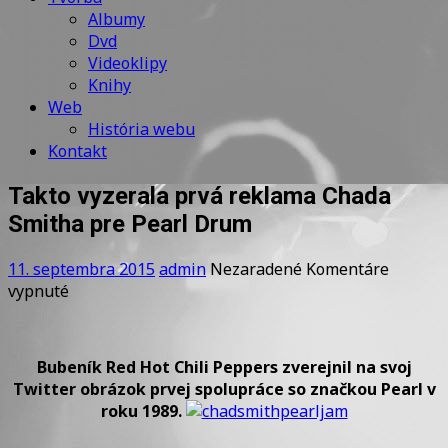
Albumy
Dvd
Videoklipy
Knihy
Web
História webu
Kontakt
Takto vyzerala prvá reklama Chada
Smitha pre Pearl Drum
11. septembra 2015
admin
Nezaradené
Komentáre
na
vypnuté
Takto
vyzerala
prvá
Bubeník Red Hot Chili Peppers zverejnil na svoj
reklama
Twitter obrázok prvej spolupráce so značkou Pearl v
Chada
roku 1989.
Smitha
pre