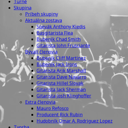
Turné
Skupina
Príbeh skupiny
Aktuálna zostava
Spevák Anthony Kiedis
Basgitarista Flea
Bubeník Chad Smith
Gitarista John Frusciante
Bývalí členovia
Bubeník Cliff Martinez
Bubeník Jack Irons
Gitarista Arik Marshall
Gitarista Dave Navarro
Gitarista Hillel Slovak
Gitarista Jack Sherman
Gitarista Josh Klinghoffer
Extra členovia
Mauro Refosco
Producent Rick Rubin
Hudobník Omar A. Rodriguez Lopez
Tvorba