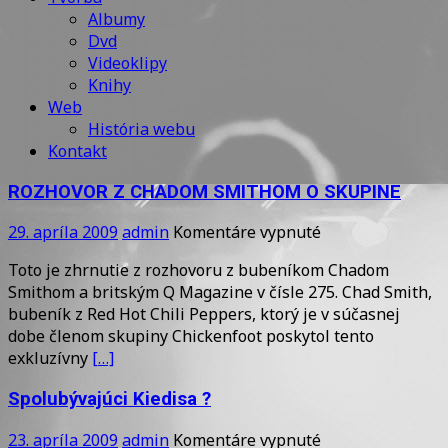
Albumy
Dvd
Videoklipy
Knihy
Web
História webu
Kontakt
ROZHOVOR Z CHADOM SMITHOM O SKUPINE
na
29. apríla 2009
admin
Komentáre vypnuté
ROZHOVOR
Toto je zhrnutie z rozhovoru z bubeníkom Chadom
Z
Smithom a britským Q Magazine v čísle 275. Chad Smith,
CHADOM
bubeník z Red Hot Chili Peppers, ktorý je v súčasnej
SMITHOM
dobe členom skupiny Chickenfoot poskytol tento
O
exkluzívny
[…]
SKUPINE
Spolubývajúci Kiedisa ?
na
23. apríla 2009
admin
Komentáre vypnuté