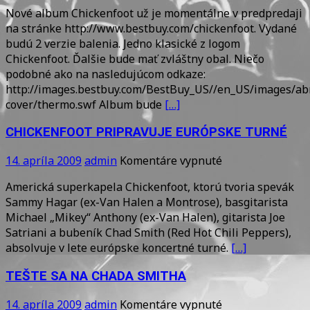
NOVÝ
Nové album Chickenfoot už je momentálne v predpredaji
ALBUM
na stránke http://www.bestbuy.com/chickenfoot. Vydané
CHICKENFOOT
budú 2 verzie balenia. Jedno klasické z logom
V
Chickenfoot. Ďalšie bude mať zvláštny obal. Niečo
PREDPREDAJI
podobné ako na nasledujúcom odkaze:
http://images.bestbuy.com/BestBuy_US//en_US/images/a
cover/thermo.swf Album bude
[…]
CHICKENFOOT PRIPRAVUJE EURÓPSKE TURNÉ
na
14. apríla 2009
admin
Komentáre vypnuté
CHICKENFOOT
Americká superkapela Chickenfoot, ktorú tvoria spevák
PRIPRAVUJE
Sammy Hagar (ex-Van Halen a Montrose), basgitarista
EURÓPSKE
Michael „Mikey“ Anthony (ex-Van Halen), gitarista Joe
TURNÉ
Satriani a bubeník Chad Smith (Red Hot Chili Peppers),
absolvuje v lete európske koncertné turné.
[…]
TEŠTE SA NA CHADA SMITHA
na
14. apríla 2009
admin
Komentáre vypnuté