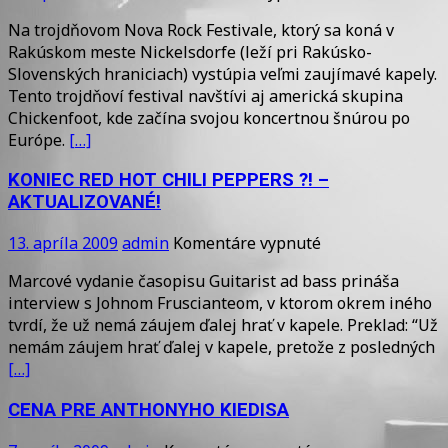
TEŠTE
Na trojdňovom Nova Rock Festivale, ktorý sa koná v
SA
Rakúskom meste Nickelsdorfe (leží pri Rakúsko-
NA
Slovenských hraniciach) vystúpia veľmi zaujímavé kapely.
CHADA
Tento trojdňoví festival navštívi aj americká skupina
SMITHA
Chickenfoot, kde začína svojou koncertnou šnúrou po
Európe.
[…]
KONIEC RED HOT CHILI PEPPERS ?! –
AKTUALIZOVANÉ!
na
13. apríla 2009
admin
Komentáre vypnuté
KONIEC
Marcové vydanie časopisu Guitarist ad bass prináša
RED
interview s Johnom Fruscianteom, v ktorom okrem iného
HOT
tvrdí, že už nemá záujem ďalej hrať v kapele. Preklad: “Už
CHILI
nemám záujem hrať ďalej v kapele, pretože z posledných
PEPPERS
[…]
?!
–
CENA PRE ANTHONYHO KIEDISA
AKTUALIZOVANÉ