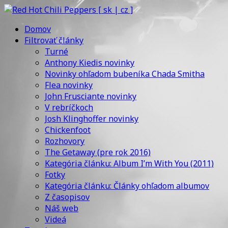
Domov
Filtrovať články
Turné
Anthony Kiedis novinky
Novinky ohľadom bubeníka Chada Smitha
Flea novinky
John Frusciante novinky
V rebríčkoch
Josh Klinghoffer novinky
Chickenfoot
Rozhovory
The Getaway (pre rok 2016)
Kategória článku: Album I’m With You (2011)
Fotky
Kategória článku: Články ohľadom albumov
Z časopisov
Náš web
Videá