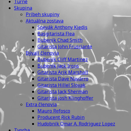
Turné
Skupina
Príbeh skupiny
Aktuálna zostava
Spevák Anthony Kiedis
Basgitarista Flea
Bubeník Chad Smith
Gitarista John Frusciante
Bývalí členovia
Bubeník Cliff Martinez
Bubeník Jack Irons
Gitarista Arik Marshall
Gitarista Dave Navarro
Gitarista Hillel Slovak
Gitarista Jack Sherman
Gitarista Josh Klinghoffer
Extra členovia
Mauro Refosco
Producent Rick Rubin
Hudobník Omar A. Rodriguez Lopez
Tvorba