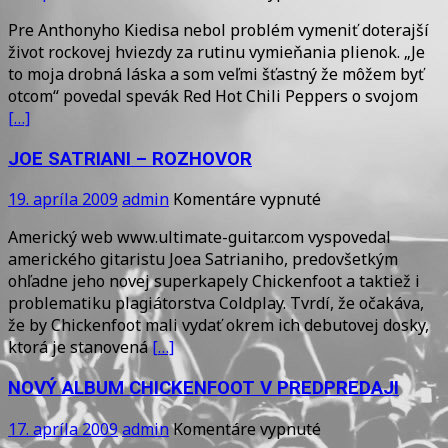
Spolubývajúci
Pre Anthonyho Kiedisa nebol problém vymeniť doterajší
Kiedisa
život rockovej hviezdy za rutinu vymieňania plienok. „Je
?
to moja drobná láska a som veľmi šťastný že môžem byť
otcom“ povedal spevák Red Hot Chili Peppers o svojom
[…]
JOE SATRIANI – ROZHOVOR
na
19. apríla 2009
admin
Komentáre vypnuté
JOE
Americký web www.ultimate-guitar.com vyspovedal
SATRIANI
amerického gitaristu Joea Satrianiho, predovšetkým
–
ohľadne jeho novej superkapely Chickenfoot a taktiež i
ROZHOVOR
problematiku plagiátorstva Coldplay. Tvrdí, že očakáva,
že by Chickenfoot mali vydať okrem ich debutovej dosky,
ktorá je stanovená
[…]
NOVÝ ALBUM CHICKENFOOT V PREDPREDAJI
na
17. apríla 2009
admin
Komentáre vypnuté