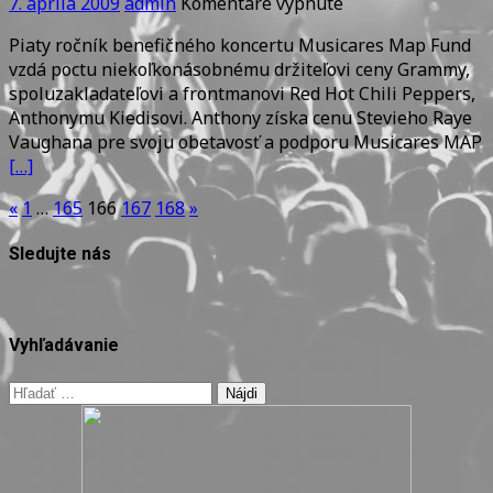
na
7. apríla 2009
admin
Komentáre vypnuté
CENA
Piaty ročník benefičného koncertu Musicares Map Fund
PRE
vzdá poctu niekoľkonásobnému držiteľovi ceny Grammy,
ANTHONYHO
spoluzakladateľovi a frontmanovi Red Hot Chili Peppers,
KIEDISA
Anthonymu Kiedisovi. Anthony získa cenu Stevieho Raye
Vaughana pre svoju obetavosť a podporu Musicares MAP
[…]
Stránkovanie
«
1
…
165
166
167
168
»
príspevkov
Sledujte nás
Vyhľadávanie
Hľadať: