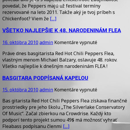
CHILI
povedal, že Peppers majú už festival termíny
PEPPERS
rezervované na leto 2011. Takže aký je tvoj príbeh s
MAJÚ
Chickenfoot? Viem že
[…]
TERMÍNY
NA
VŠETKO NAJLEPŠIE K 48. NARODENINÁM FLEA
LETO
2011
na
16. októbra 2010
admin
Komentáre vypnuté
VŠETKO
Práve dnes basgitarista Red Hot Chili Peppers Flea,
NAJLEPŠIE
vlastným menom Michael Balzary, oslavuje 48. rokov.
K
Všetko najlepšie k dnešným narodeninám FLEA !
48.
NARODENINÁ
BASGITARA PODPÍSANÁ KAPELOU
FLEA
na
15. októbra 2010
admin
Komentáre vypnuté
BASGITARA
Bas gitarista Red Hot Chili Peppers Flea získava finančné
PODPÍSANÁ
prostriedky pre jeho školu „The Silverlake Conservatory
KAPELOU
Of Music“. Začal zbierkou na Crowdrise. Každý kto
podporí tento projekt sumou 49$ má možnosť vyhrať
Fleabass podpísanu členmi
[…]