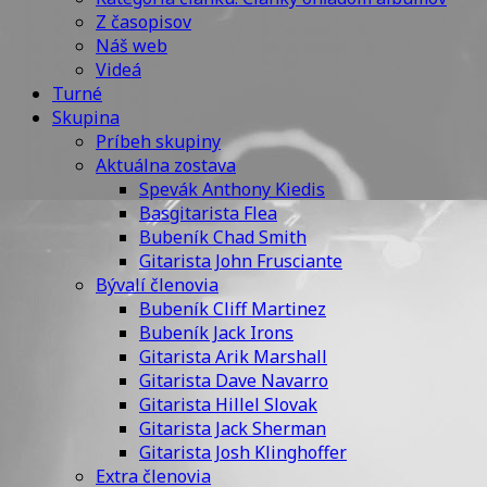
Z časopisov
Náš web
Videá
Turné
Skupina
Príbeh skupiny
Aktuálna zostava
Spevák Anthony Kiedis
Basgitarista Flea
Bubeník Chad Smith
Gitarista John Frusciante
Bývalí členovia
Bubeník Cliff Martinez
Bubeník Jack Irons
Gitarista Arik Marshall
Gitarista Dave Navarro
Gitarista Hillel Slovak
Gitarista Jack Sherman
Gitarista Josh Klinghoffer
Extra členovia