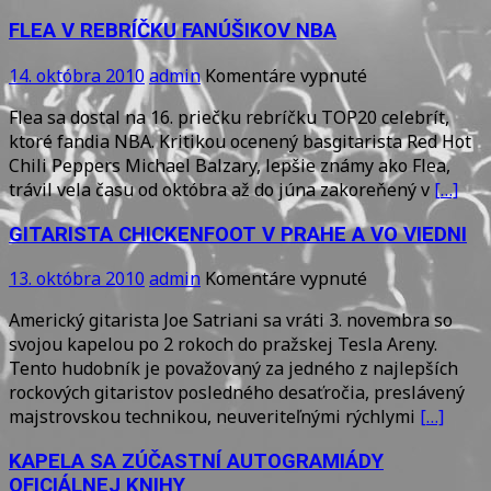
FLEA V REBRÍČKU FANÚŠIKOV NBA
na
14. októbra 2010
admin
Komentáre vypnuté
FLEA
Flea sa dostal na 16. priečku rebríčku TOP20 celebrít,
V
ktoré fandia NBA. Kritikou ocenený basgitarista Red Hot
REBRÍČKU
Chili Peppers Michael Balzary, lepšie známy ako Flea,
FANÚŠIKOV
trávil vela času od októbra až do júna zakoreňený v
[…]
NBA
GITARISTA CHICKENFOOT V PRAHE A VO VIEDNI
na
13. októbra 2010
admin
Komentáre vypnuté
GITARISTA
Americký gitarista Joe Satriani sa vráti 3. novembra so
CHICKENFOOT
svojou kapelou po 2 rokoch do pražskej Tesla Areny.
V
Tento hudobník je považovaný za jedného z najlepších
PRAHE
rockových gitaristov posledného desaťročia, preslávený
A
majstrovskou technikou, neuveriteľnými rýchlymi
[…]
VO
VIEDNI
KAPELA SA ZÚČASTNÍ AUTOGRAMIÁDY
OFICIÁLNEJ KNIHY