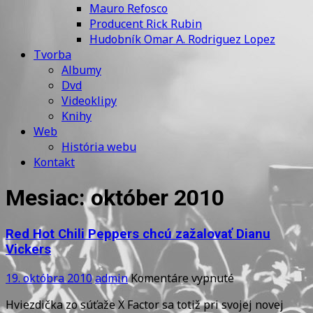
Mauro Refosco
Producent Rick Rubin
Hudobník Omar A. Rodriguez Lopez
Tvorba
Albumy
Dvd
Videoklipy
Knihy
Web
História webu
Kontakt
Mesiac:
október 2010
Red Hot Chili Peppers chcú zažalovať Dianu
Vickers
na
19. októbra 2010
admin
Komentáre vypnuté
Red
Hviezdička zo súťaže X Factor sa totiž pri svojej novej
Hot