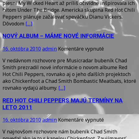
piesni My Wicked Heart až príliš očividne inšpirovala ich
Chili
hitom Under The Bridge. Americká skupina Red Hot Chili
Peppers
Peppers plánuje zažalovať speváčku Dianu Vickers.
chcú
Dôvodom
[…]
zažalovať
Dianu
NOVÝ ALBUM – MÁME NOVÉ INFORMÁCIE
Vickers
na
16. októbra 2010
admin
Komentáre vypnuté
NOVÝ
V nedávnom rozhovore pre Musicradar bubeník Chad
ALBUM
Smith prezradil nové informácie o novom albume Red
–
Hot Chili Peppers, rovnako aj o jeho ďalších projektoch
MÁME
ako Chickenfoot a Chad Smith Bombastic Meatbats, ktoré
NOVÉ
rovnako vydajú albumy.
[…]
INFORMÁCIE
RED HOT CHILI PEPPERS MAJÚ TERMÍNY NA
LETO 2011
na
16. októbra 2010
admin
Komentáre vypnuté
RED
V najnovšom rozhovore nám bubeník Chad Smith
HOT
povedal ako je to s kapelou Chickenfoot. Zaujímavosť