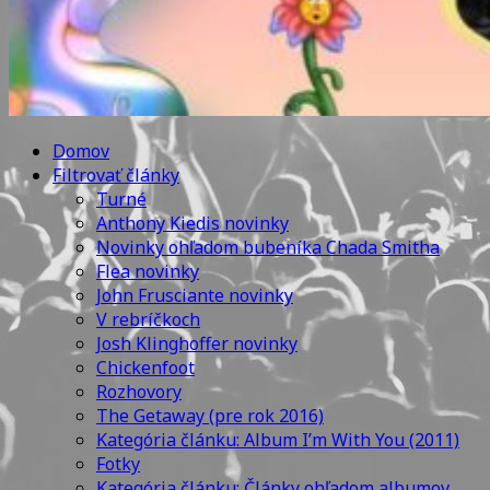
Domov
Filtrovať články
Turné
Anthony Kiedis novinky
Novinky ohľadom bubeníka Chada Smitha
Flea novinky
John Frusciante novinky
V rebríčkoch
Josh Klinghoffer novinky
Chickenfoot
Rozhovory
The Getaway (pre rok 2016)
Kategória článku: Album I’m With You (2011)
Fotky
Kategória článku: Články ohľadom albumov