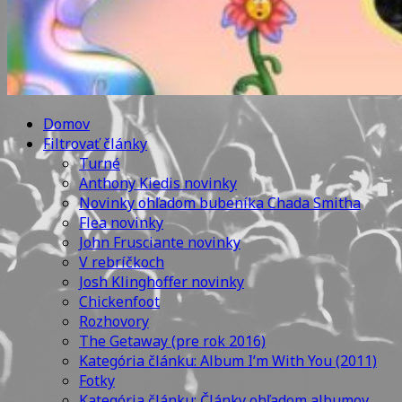
Domov
Filtrovať články
Turné
Anthony Kiedis novinky
Novinky ohľadom bubeníka Chada Smitha
Flea novinky
John Frusciante novinky
V rebríčkoch
Josh Klinghoffer novinky
Chickenfoot
Rozhovory
The Getaway (pre rok 2016)
Kategória článku: Album I’m With You (2011)
Fotky
Kategória článku: Články ohľadom albumov