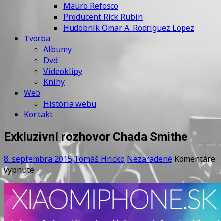
Mauro Refosco
Producent Rick Rubin
Hudobník Omar A. Rodriguez Lopez
Tvorba
Albumy
Dvd
Videoklipy
Knihy
Web
História webu
Kontakt
Exkluzivní rozhovor Chada Smithe
8. septembra 2015
Tomáš Hricko
Nezaradené
Komentáre
na
vypnuté
Exkluzivní
rozhovor
Chada
Smithe