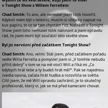
v Tonight Show s Willem Ferrellem
Chad Smith:
To ano, ale nemusel jsem tolik hovořit.
Kdykoli mám být v televizi, musím si vždycky napsat na
kus papíru, to co se tam chystám říct. Naštěstí v Tonight
Show jsem toho nemusel tolik namluvit a jsem opravdu
rád, že jsem mohl být součástí této skvělé show.
Byl jsi nervózní před začátkem Tonight Show?
Chad Smith:
Ano, velmi. Stál jsem, před začátkem pořadu
vedle Willa Ferrella a pomyslel jsem si „V tomhle nebudu
příliš dobrý“ v tom se na mě otočí Will a říká mi „Co
kdybych hrál tebe a ty budeš hrát mě?“. Pak se najednou
zvedla opona, začala hrát hudba a rozsvítila se světla.
Cítil jsem, že mě Will opravdu zachránil, je to skutečný
profesionál, který ví, jak se má před kamerami chovat.