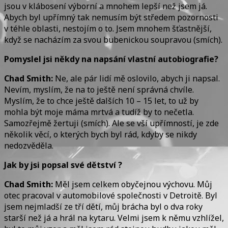
jsou v klábosení výborní a mnohem lepší než jsem já.
Abych byl upřímný tak nemusím být středem pozornosti
v téhle oblasti, nestojím o to. Jsem mnohem šťastnější,
když se nacházím za svou bubenickou soupravou (smích).
Pomyslel jsi někdy na napsání vlastní autobiografie?
Chad Smith:
Ne, ale pár lidí mě oslovilo, abych ji napsal.
Nevím, myslím, že na to ještě není správná chvíle.
Myslím, že to chce ještě dalších 10 – 15 let, to už by
mohla být moje máma mrtvá a tudíž by to nečetla.
Samozřejmě žertuji (smích). Ale se vší upřímností, je zde
několik věcí, o kterých bych byl rád, kdyby se nikdy
nedozvěděla.
Jak by jsi popsal své dětství ?
Chad Smith:
Měl jsem celkem obyčejnou výchovu. Můj
otec pracoval v automobilové společnosti v Detroitě. Byl
jsem nejmladší ze tří dětí, můj brácha byl o dva roky
starší než já a hrál na kytaru. Velmi jsem k němu vzhlížel,