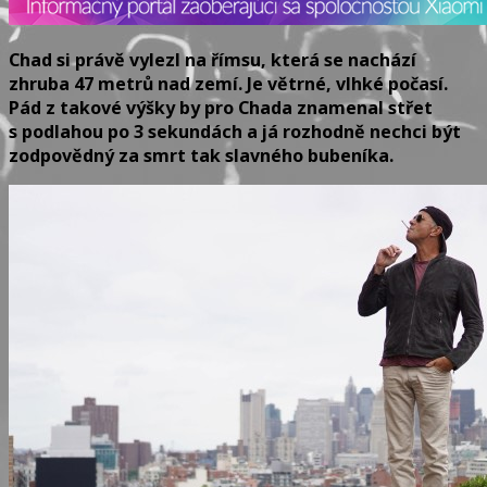
Chad si právě vylezl na římsu, která se nachází
zhruba 47 metrů nad zemí. Je větrné, vlhké počasí.
Pád z takové výšky by pro Chada znamenal střet
s podlahou po 3 sekundách a já rozhodně nechci být
zodpovědný za smrt tak slavného bubeníka.