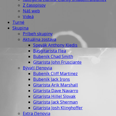
Z časopisov
Náš web
Videá
Turné
Skupina
Príbeh skupiny
Aktuálna zostava
Spevák Anthony Kiedis
Basgitarista Flea
Bubeník Chad Smith
Gitarista John Frusciante
Bývalí členovia
Bubeník Cliff Martinez
Bubeník Jack Irons
Gitarista Arik Marshall
Gitarista Dave Navarro
Gitarista Hillel Slovak
Gitarista Jack Sherman
Gitarista Josh Klinghoffer
Extra členovia