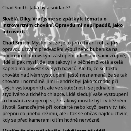
Chad Smith: Jaká byla snídaně?
Skvělá. Díky. Vrať jsme se zpátky k tématu o
introvertním chování. Opravdu mi nepřipadáš, jako
introvert.
Chad Smith:
Myslím si, že je to jen o hraní rolí, a já si
opravdu užívám předvádění výbušného bubeníka na
pódiu před obrovským zástupem lidí. A ano samozřejmě,
lidé si pak myslí, že jste takový i v běžném životě a celá
kapela má pověst skvělých bavičů. Ale to, že se takto
chováte na živém vystoupení, ještě neznamená, že se tak
chováte i normálně. Jimi Hendrix byl jako tornádo při
svých vystoupeních, ale ve skutečnosti se jednalo o
stydlivého a tichého chlapce. Lidé sledují vaše vystoupení
a chování a vsugerují si, že takový musíte být i v běžném
životě. Samozřejmě při koncertě nebo když jsem v tv, tak
přepnu do jiného režimu, ale i tak se občas najdou chvíle,
kdy se před kamerami cítím hodně nervózně.
Myslím že sis vedl skvěle, když jsem tě viděl