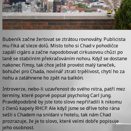
Bubeník začne žertovat se ztrátou rovnováhy. Publicista
mu říká ať sleze dolů. Místo toho si Chad v pohodičce
zapálí cigáro a začne napodobovat cirkusovou chůzi po
laně se stabilním překračováním nohou. Když se dostane
nakonec římsy, tak chce ještě provést malý taneček,
bohužel pro Chada, novinář ztratí trpělivost, chytí ho za
nohu a zatáhnene ho zpět na balkón.
Introverze, nebo-li uzavřenost do svého nitra, patří mez
termíny, které poprvé popsal psycholog Carl Jung.
Pravděpodobně by jste toto slovo nepřiřadili k nikomu
z členů kapely RHCP. Ale když jsme se dříve toho rána
sešli s Chadem na snídani v hotelu, tak nám Chad
prozrazuje, že je to slovo, které velmi dobře popisuje
jeho osobnost.