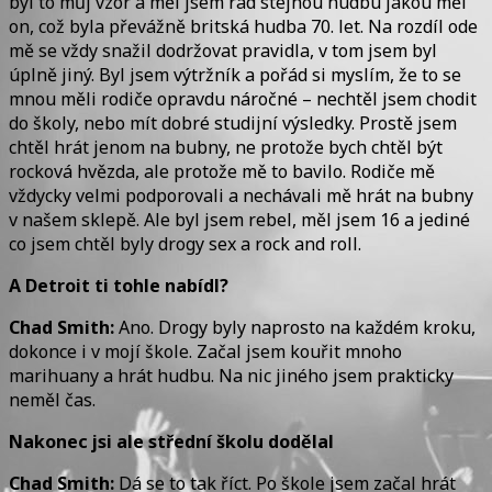
byl to můj vzor a měl jsem rád stejnou hudbu jakou měl
on, což byla převážně britská hudba 70. let. Na rozdíl ode
mě se vždy snažil dodržovat pravidla, v tom jsem byl
úplně jiný. Byl jsem výtržník a pořád si myslím, že to se
mnou měli rodiče opravdu náročné – nechtěl jsem chodit
do školy, nebo mít dobré studijní výsledky. Prostě jsem
chtěl hrát jenom na bubny, ne protože bych chtěl být
rocková hvězda, ale protože mě to bavilo. Rodiče mě
vždycky velmi podporovali a nechávali mě hrát na bubny
v našem sklepě. Ale byl jsem rebel, měl jsem 16 a jediné
co jsem chtěl byly drogy sex a rock and roll.
A Detroit ti tohle nabídl?
Chad Smith:
Ano. Drogy byly naprosto na každém kroku,
dokonce i v mojí škole. Začal jsem kouřit mnoho
marihuany a hrát hudbu. Na nic jiného jsem prakticky
neměl čas.
Nakonec jsi ale střední školu dodělal
Chad Smith:
Dá se to tak říct. Po škole jsem začal hrát