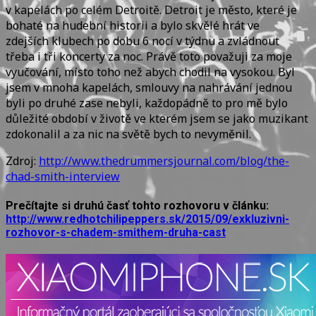
v kapelách po celém Detroitě. Detroit je město, které je
bohaté na hudební historii a bylo skvělé hrát ve
zdejších klubech po dobu 6 nocí v týdnu a zvládnout
třeba i tři koncerty za noc. Právě toto považuji za moje
vyučování, místo toho než abych chodil na vysokou. Byl
jsem v mnoha kapelách, smlouvy na nahrávání jednou
byli po druhé zase nebyli, každopádně to pro mě bylo
důležité období v životě ve kterém jsem se jako muzikant
zdokonalil a za nic na světě bych to nevyměnil.
Zdroj:
http://www.thedrummersjournal.com/blog/the-
chad-smith-interview
Prečítajte si druhú časť tohto rozhovoru v článku:
http://www.redhotchilipeppers.sk/2015/09/exkluzivni-
rozhovor-s-chadem-smithem-druha-cast