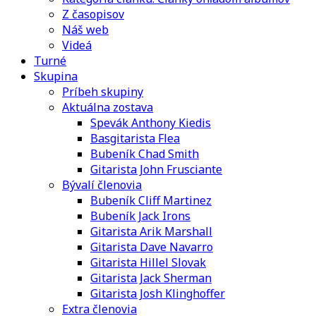
Z časopisov
Náš web
Videá
Turné
Skupina
Príbeh skupiny
Aktuálna zostava
Spevák Anthony Kiedis
Basgitarista Flea
Bubeník Chad Smith
Gitarista John Frusciante
Bývalí členovia
Bubeník Cliff Martinez
Bubeník Jack Irons
Gitarista Arik Marshall
Gitarista Dave Navarro
Gitarista Hillel Slovak
Gitarista Jack Sherman
Gitarista Josh Klinghoffer
Extra členovia