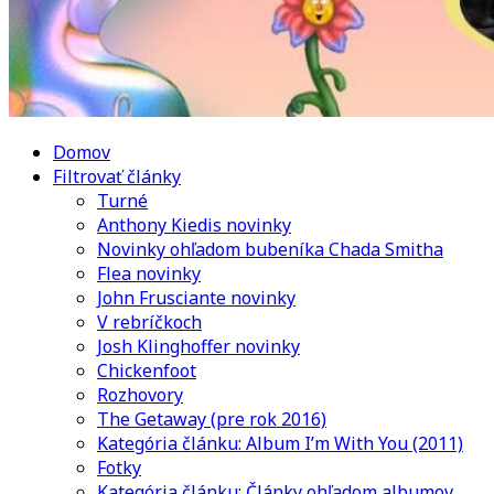
Domov
Filtrovať články
Turné
Anthony Kiedis novinky
Novinky ohľadom bubeníka Chada Smitha
Flea novinky
John Frusciante novinky
V rebríčkoch
Josh Klinghoffer novinky
Chickenfoot
Rozhovory
The Getaway (pre rok 2016)
Kategória článku: Album I’m With You (2011)
Fotky
Kategória článku: Články ohľadom albumov