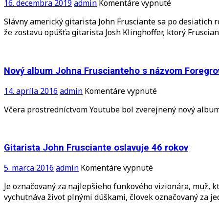
na
16. decembra 2019
admin
Komentáre vypnuté
Frusciante
Slávny americký gitarista John Frusciante sa po desiatich
sa
že zostavu opúšťa gitarista Josh Klinghoffer, ktorý Frusci
po
desiatich
rokoch
vracia
Nový album Johna Fruscianteho s názvom Foregro
k
Red
na
14. apríla 2016
admin
Komentáre vypnuté
Hot
Nový
Včera prostredníctvom Youtube bol zverejnený nový album 
Chili
album
Peppers
Johna
Fruscianteho
s
Gitarista John Frusciante oslavuje 46 rokov
názvom
Foregrow
na
5. marca 2016
admin
Komentáre vypnuté
je
Gitarista
Je označovaný za najlepšieho funkového vizionára, muž, kt
na
John
vychutnáva život plnými dúškami, človek označovaný za j
Youtube
Frusciante
oslavuje