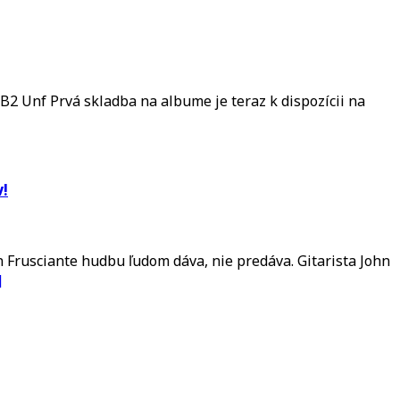
B2 Unf Prvá skladba na albume je teraz k dispozícii na
v!
hn Frusciante hudbu ľudom dáva, nie predáva. Gitarista John
]