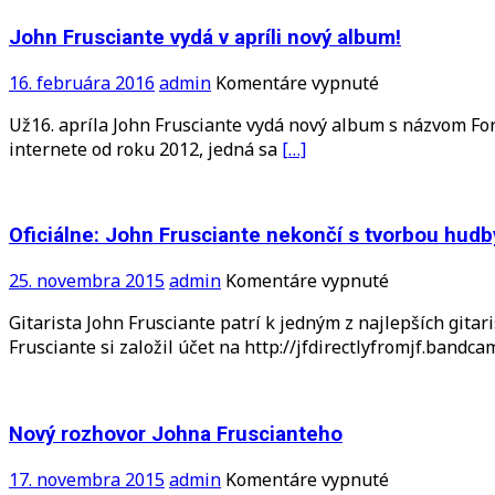
46
rokov
John Frusciante vydá v apríli nový album!
na
16. februára 2016
admin
Komentáre vypnuté
John
Už16. apríla John Frusciante vydá nový album s názvom For
Frusciante
internete od roku 2012, jedná sa
[…]
vydá
v
apríli
nový
Oficiálne: John Frusciante nekončí s tvorbou hudb
album!
na
25. novembra 2015
admin
Komentáre vypnuté
Oficiálne:
Gitarista John Frusciante patrí k jedným z najlepších gita
John
Frusciante si založil účet na http://jfdirectlyfromjf.bandc
Frusciante
nekončí
s
tvorbou
Nový rozhovor Johna Fruscianteho
hudby,
zverejnil
na
17. novembra 2015
admin
Komentáre vypnuté