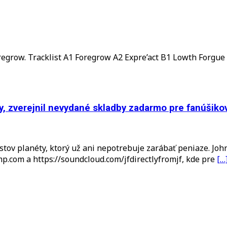
egrow. Tracklist A1 Foregrow A2 Expre’act B1 Lowth Forgue 
y, zverejnil nevydané skladby zadarmo pre fanúšiko
ristov planéty, ktorý už ani nepotrebuje zarábať peniaze. Jo
amp.com a https://soundcloud.com/jfdirectlyfromjf, kde pre
[…