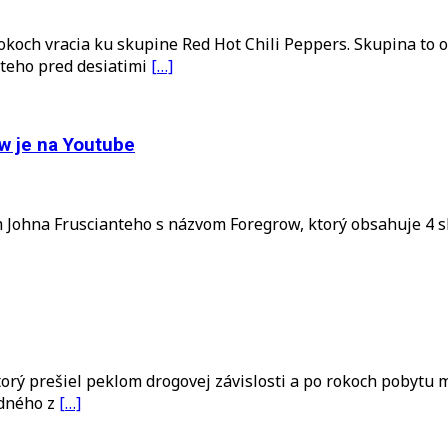
 rokoch vracia ku skupine Red Hot Chili Peppers. Skupina to
anteho pred desiatimi
[…]
w je na Youtube
Johna Fruscianteho s názvom Foregrow, ktorý obsahuje 4 sk
orý prešiel peklom drogovej závislosti a po rokoch pobytu m
edného z
[…]