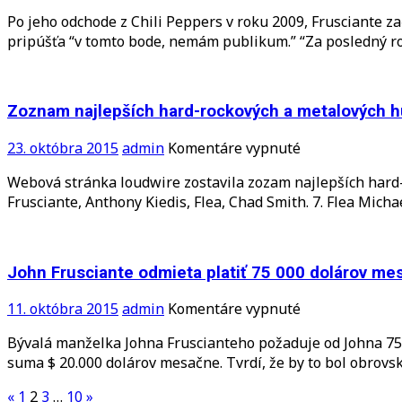
nevydané
Nový
Po jeho odchode z Chili Peppers v roku 2009, Frusciante 
skladby
rozhovor
pripúšťa “v tomto bode, nemám publikum.” “Za posledný r
zadarmo
Johna
pre
Fruscianteh
fanúšikov!
Zoznam najlepších hard-rockových a metalových h
na
23. októbra 2015
admin
Komentáre vypnuté
Zoznam
Webová stránka loudwire zostavila zozam najlepších hard-
najlepších
Frusciante, Anthony Kiedis, Flea, Chad Smith. 7. Flea Mich
hard-
rockových
a
metalových
John Frusciante odmieta platiť 75 000 dolárov m
hudobníkov!
na
11. októbra 2015
admin
Komentáre vypnuté
John
Bývalá manželka Johna Fruscianteho požaduje od Johna 75
Frusciante
suma $ 20.000 dolárov mesačne. Tvrdí, že by to bol obrovs
odmieta
platiť
Stránkovanie
«
1
2
3
…
10
»