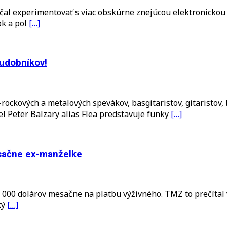
začal experimentovať s viac obskúrne znejúcou elektronicko
ok a pol
[…]
o
udobníkov!
rockových a metalových spevákov, basgitaristov, gitaristov
ael Peter Balzary alias Flea predstavuje funky
[…]
esačne ex-manželke
 000 dolárov mesačne na platbu výživného. TMZ to prečítal
ký
[…]