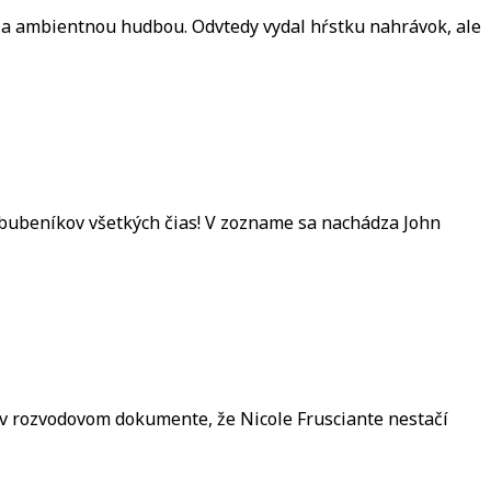
u a ambientnou hudbou. Odvtedy vydal hŕstku nahrávok, ale
, bubeníkov všetkých čias! V zozname sa nachádza John
 v rozvodovom dokumente, že Nicole Frusciante nestačí